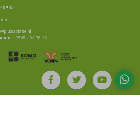
iging:
6
nter
@plusisolatie.nl
nummer:
0548 - 54 76 16