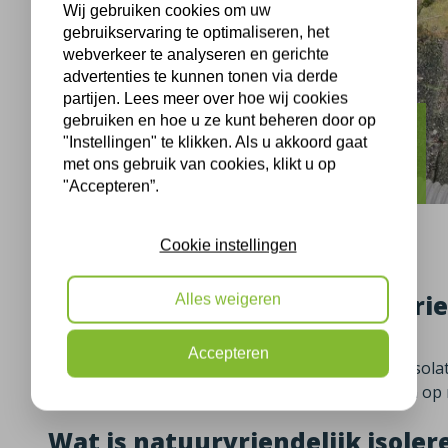
Wij gebruiken cookies om uw
gebruikservaring te optimaliseren, het
webverkeer te analyseren en gerichte
advertenties te kunnen tonen via derde
partijen. Lees meer over hoe wij cookies
gebruiken en hoe u ze kunt beheren door op
Medemblik
"Instellingen" te klikken. Als u akkoord gaat
met ons gebruik van cookies, klikt u op
Natuurvriendelijk isoleren in Medemblik
"Accepteren”.
Cookie instellingen
Twee onder één kap natuurvrien
Alles weigeren
Medemblik
Accepteren
Op 16-04-2024 hebben de isolatiemonteurs van isolat
kap woning in Medemblik aan de Graaf Florislaan op n
Wat is natuurvriendelijk isoler