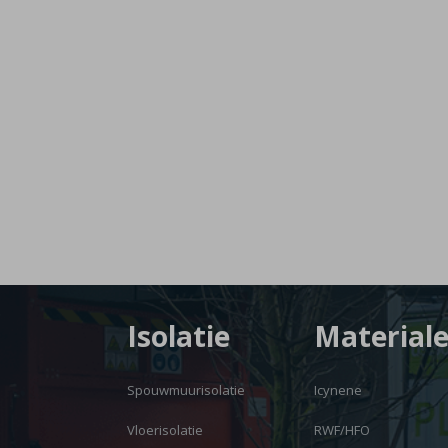
Isolatie
Material
Spouwmuurisolatie
Icynene
Vloerisolatie
RWF/HFO