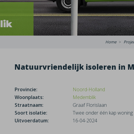
lik
Home
Proje
Natuurvriendelijk isoleren in 
Provincie:
Noord-Holland
Woonplaats:
Medemblik
Straatnaam:
Graaf Florislaan
Soort isolatie:
Twee onder één kap woning n
Uitvoerdatum:
16-04-2024