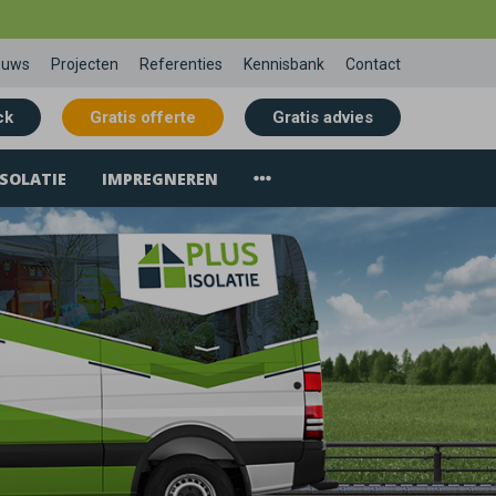
euws
Projecten
Referenties
Kennisbank
Contact
ck
Gratis offerte
Gratis advies
SOLATIE
IMPREGNEREN