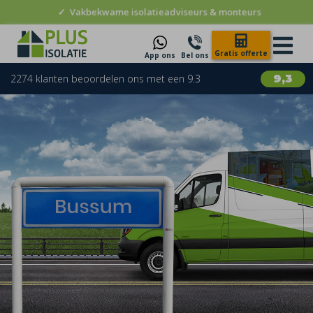
✓
Vakbekwame isolatieadviseurs & monteurs
Gratis offerte
App ons
Bel ons
2274 klanten beoordelen ons met een 9.3
9,3