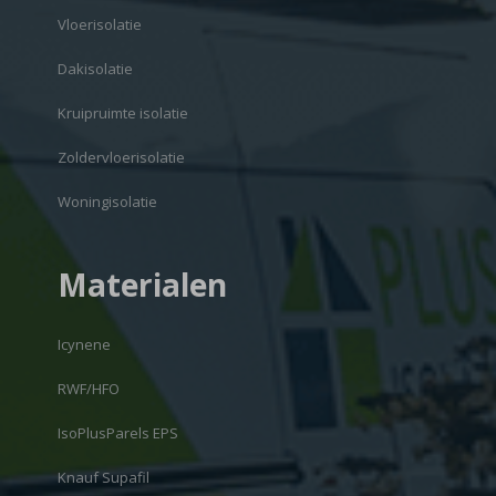
Vloerisolatie
Dakisolatie
Kruipruimte isolatie
Zoldervloerisolatie
Woningisolatie
Materialen
Icynene
RWF/HFO
IsoPlusParels EPS
Knauf Supafil