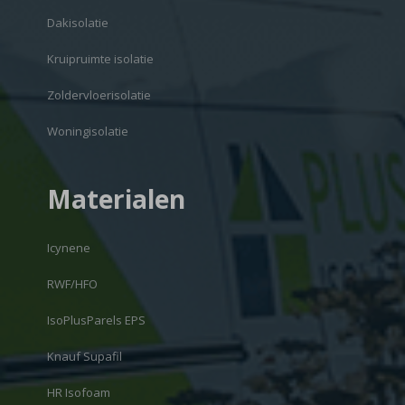
Dakisolatie
Kruipruimte isolatie
Zoldervloerisolatie
Woningisolatie
Materialen
Icynene
RWF/HFO
IsoPlusParels EPS
Knauf Supafil
HR Isofoam