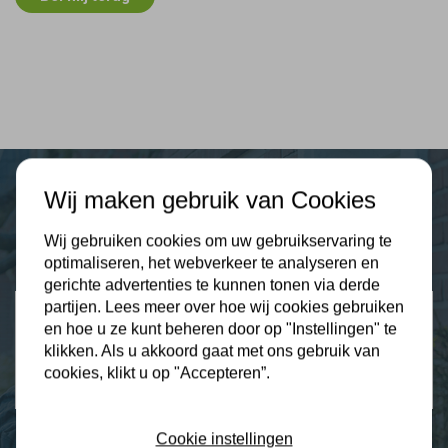
Wij maken gebruik van Cookies
Plus Isolatie
Wij gebruiken cookies om uw gebruikservaring te
Uw isolatie specialist
optimaliseren, het webverkeer te analyseren en
gerichte advertenties te kunnen tonen via derde
partijen. Lees meer over hoe wij cookies gebruiken
Klantbeoordelingen
en hoe u ze kunt beheren door op "Instellingen" te
2274 klanten beoordelen ons met een 9.3
klikken. Als u akkoord gaat met ons gebruik van
cookies, klikt u op "Accepteren”.
9,3
Cookie instellingen