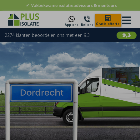
✓
Vakbekwame isolatieadviseurs & monteurs
Gratis offerte
App ons
Bel ons
2274 klanten beoordelen ons met een 9.3
9,3