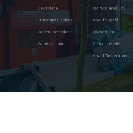
Dakisolatie
IsoPlusParels EPS
Kruipruimte isolatie
Knauf Supafil
Zoldervloerisolatie
HR Isofoam
Woningisolatie
PIF isolatiefolie
Knauf Timberframe