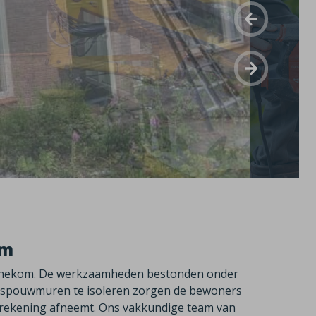
om
Bennekom. De werkzaamheden bestonden onder
e spouwmuren te isoleren zorgen de bewoners
rekening afneemt. Ons vakkundige team van