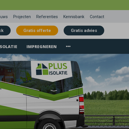
euws
Projecten
Referenties
Kennisbank
Contact
ck
Gratis offerte
Gratis advies
SOLATIE
IMPREGNEREN