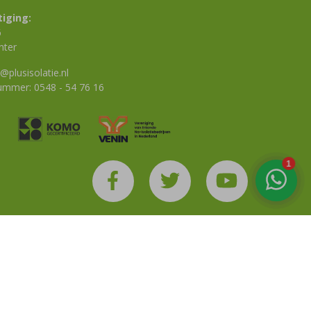
iging:
6
nter
@plusisolatie.nl
nummer:
0548 - 54 76 16