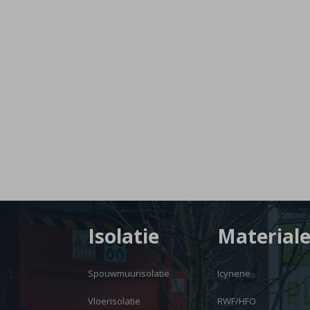
Isolatie
Material
Spouwmuurisolatie
Icynene
Vloerisolatie
RWF/HFO