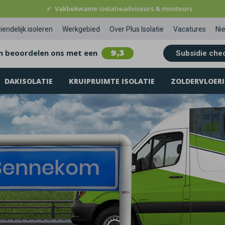
✓
Vakbekwame isolatieadviseurs & monteurs
iendelijk isoleren
Werkgebied
Over Plus Isolatie
Vacatures
Ni
n beoordelen ons met een
9,3
Subsidie che
DAKISOLATIE
KRUIPRUIMTE ISOLATIE
ZOLDERVLOERI