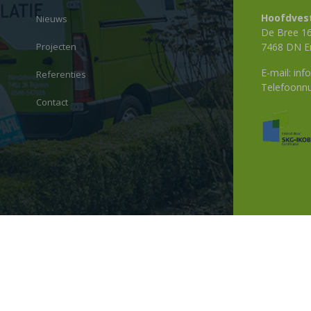
Hoofdvest
Nieuws
De Bree 1
Projecten
7468 DN E
E-mail:
info
Referenties
Telefoon
Contact