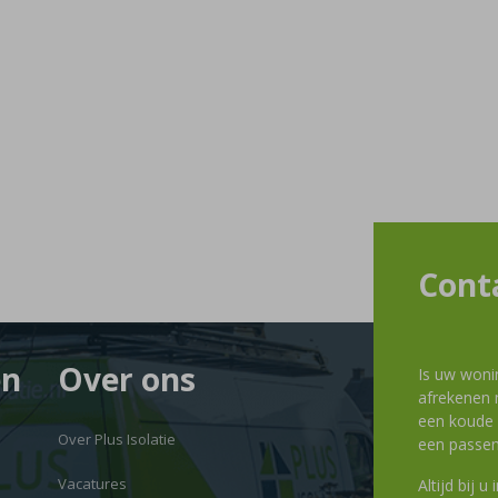
Cont
en
Over ons
Is uw woni
afrekenen m
een koude g
Over Plus Isolatie
een passen
Vacatures
Altijd bij u