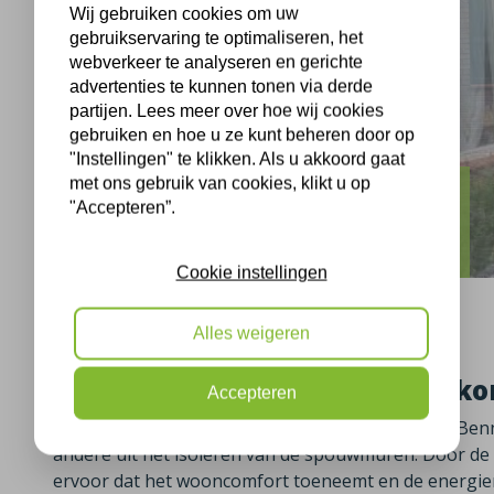
Wij gebruiken cookies om uw
gebruikservaring te optimaliseren, het
webverkeer te analyseren en gerichte
advertenties te kunnen tonen via derde
partijen. Lees meer over hoe wij cookies
gebruiken en hoe u ze kunt beheren door op
"Instellingen" te klikken. Als u akkoord gaat
met ons gebruik van cookies, klikt u op
Bennekom
"Accepteren”.
Algemeer Bennekom isolatie
Cookie instellingen
Alles weigeren
Spouwmuren isoleren Bennek
Accepteren
Ons isolatieteam was op 12-06-2024 te vinden in 
andere uit het isoleren van de spouwmuren. Door d
ervoor dat het wooncomfort toeneemt en de energie