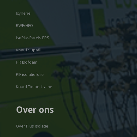
Icynene
RWF/HFO
IsoPlusParels EPS
Knauf Supafil
HR Isofoam
PIF isolatiefolie
Knauf Timberframe
Over ons
Over Plus Isolatie