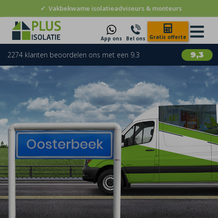
✓
Vakbekwame isolatieadviseurs & monteurs
Gratis offerte
App ons
Bel ons
2274 klanten beoordelen ons met een 9.3
9,3