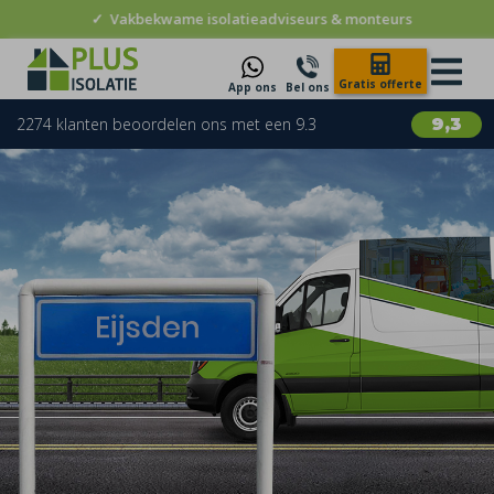
✓
Vakbekwame isolatieadviseurs & monteurs
Gratis offerte
App ons
Bel ons
2274 klanten beoordelen ons met een 9.3
9,3