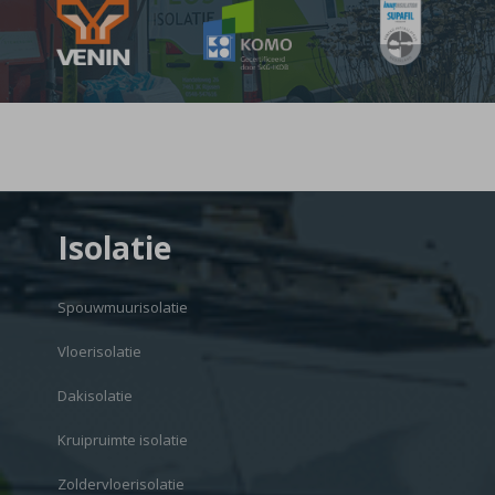
Isolatie
Spouwmuurisolatie
Vloerisolatie
Dakisolatie
Kruipruimte isolatie
Zoldervloerisolatie