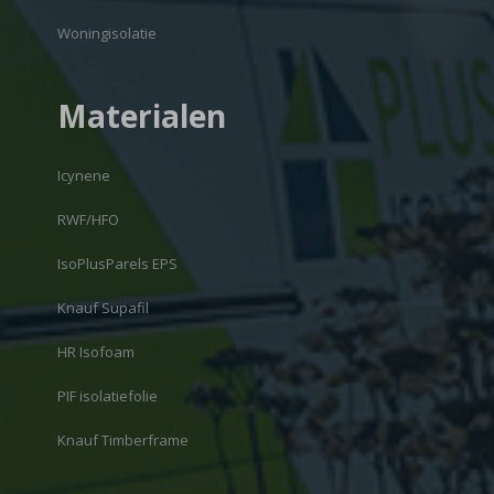
Woningisolatie
Materialen
Icynene
RWF/HFO
IsoPlusParels EPS
Knauf Supafil
HR Isofoam
PIF isolatiefolie
Knauf Timberframe