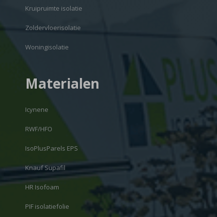
Kruipruimte isolatie
Zoldervloerisolatie
Woningisolatie
Materialen
Icynene
RWF/HFO
IsoPlusParels EPS
Knauf Supafil
HR Isofoam
PIF isolatiefolie