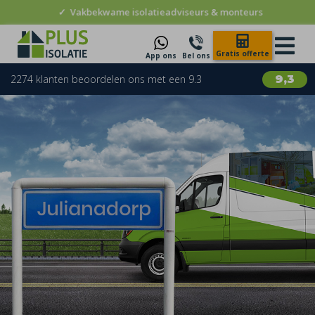
✓
Vakbekwame isolatieadviseurs & monteurs
Gratis offerte
App ons
Bel ons
2274 klanten beoordelen ons met een 9.3
9,3