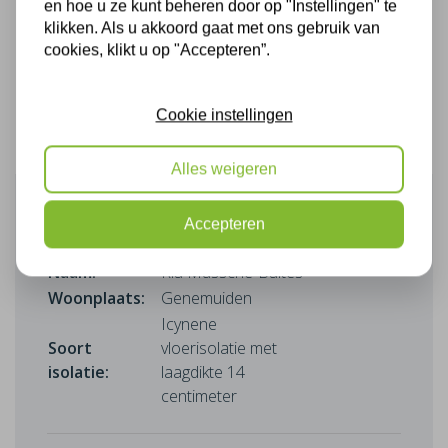
en hoe u ze kunt beheren door op "Instellingen" te
klikken. Als u akkoord gaat met ons gebruik van
cookies, klikt u op "Accepteren”.
Cookie instellingen
Alles weigeren
Klant beoordeling
27-10-2024
Accepteren
Naam:
Ria Mussche-Baltes
Woonplaats:
Genemuiden
Icynene
Soort
vloerisolatie met
isolatie:
laagdikte 14
centimeter