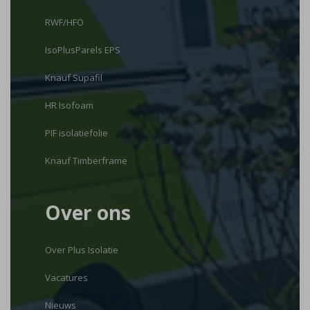
RWF/HFO
IsoPlusParels EPS
Knauf Supafil
HR Isofoam
PIF isolatiefolie
Knauf Timberframe
Over ons
Over Plus Isolatie
Vacatures
Nieuws