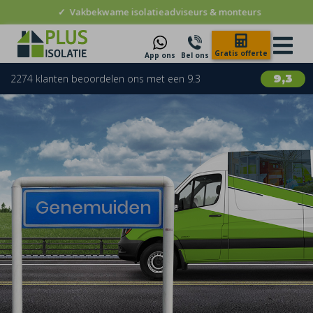
✓
Vakbekwame isolatieadviseurs & monteurs
Gratis offerte
App ons
Bel ons
2274 klanten beoordelen ons met een 9.3
9,3