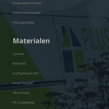
Kruipruimte isolatie
Zoldervloerisolatie
Woningisolatie
Materialen
Icynene
RWF/HFO
IsoPlusParels EPS
Knauf Supafil
HR Isofoam
PIF isolatiefolie