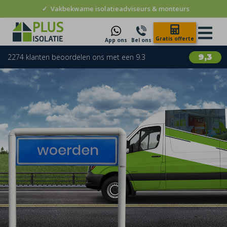
✓
Vakbekwame isolatieadviseurs & monteurs
Gratis offerte
App ons
Bel ons
2274 klanten beoordelen ons met een 9.3
9,3