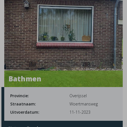
Bathmen
Provincie:
Overijssel
Straatnaam:
Woertmansweg
Uitvoerdatum:
11-11-2023