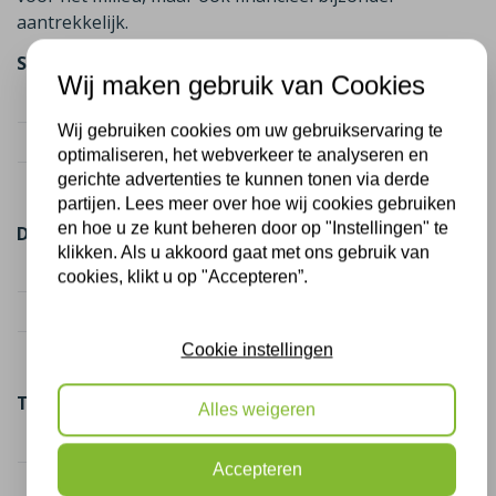
aantrekkelijk.
Spouwmuurisolatie (75 m²)
Wij maken gebruik van Cookies
Kostenindicatie
€ 1.800
Wij gebruiken cookies om uw gebruikservaring te
Subsidie (2 maatregelen)
€ 787,50
optimaliseren, het webverkeer te analyseren en
gerichte advertenties te kunnen tonen via derde
Netto kosten
€ 1.012,50
partijen. Lees meer over hoe wij cookies gebruiken
en hoe u ze kunt beheren door op "Instellingen" te
Dakisolatie (50 m²)
klikken. Als u akkoord gaat met ons gebruik van
Kostenindicatie
€ 2.250
cookies, klikt u op "Accepteren”.
Subsidie (2 maatregelen)
€ 1.625,00
Cookie instellingen
Netto kosten
€ 625,00
Totaal
Alles weigeren
Totaal kosten
€ 4.050
Accepteren
Totaal subsidie
€ 2.412,50