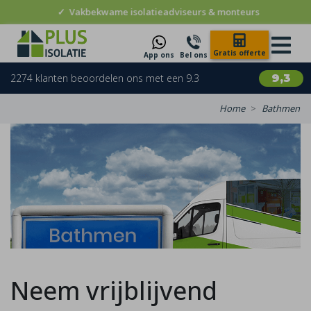
✓
Vakbekwame isolatieadviseurs & monteurs
Gratis offerte
App ons
Bel ons
2274 klanten beoordelen ons met een 9.3
9,3
Home
Bathmen
Neem vrijblijvend