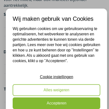
aantrekkelijk.
Spouwmuurisolatie (75 m²)
Wij maken gebruik van Cookies
Kostenindicatie
€ 1.800
Wij gebruiken cookies om uw gebruikservaring te
Subsidie (2 maatregelen)
€ 787,50
optimaliseren, het webverkeer te analyseren en
gerichte advertenties te kunnen tonen via derde
Netto kosten
€ 1.012,50
partijen. Lees meer over hoe wij cookies gebruiken
en hoe u ze kunt beheren door op "Instellingen" te
Dakisolatie (50 m²)
klikken. Als u akkoord gaat met ons gebruik van
Kostenindicatie
€ 2.250
cookies, klikt u op "Accepteren”.
Subsidie (2 maatregelen)
€ 1.625,00
Cookie instellingen
Netto kosten
€ 625,00
Totaal
Alles weigeren
Totaal kosten
€ 4.050
Accepteren
Totaal subsidie
€ 2.412,50