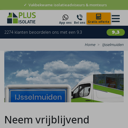
✓
Vakbekwame isolatieadviseurs & monteurs
Gratis offerte
App ons
Bel ons
2274 klanten beoordelen ons met een 9.3
9,3
Home
IJsselmuiden
Neem vrijblijvend