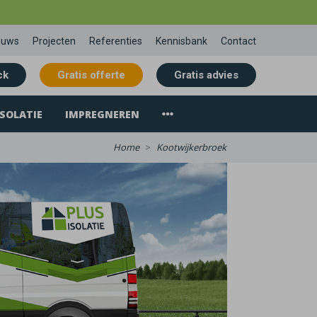
euws
Projecten
Referenties
Kennisbank
Contact
ck
Gratis offerte
Gratis advies
SOLATIE
IMPREGNEREN
Home
Kootwijkerbroek