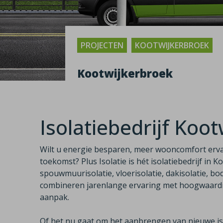
PROJECTEN
KOOTWIJKERBROEK
Kootwijkerbroek
Isolatiebedrijf Koo
Wilt u energie besparen, meer wooncomfort erv
toekomst? Plus Isolatie is hét isolatiebedrijf in K
spouwmuurisolatie, vloerisolatie, dakisolatie, bod
combineren jarenlange ervaring met hoogwaardig
aanpak.
Of het nu gaat om het aanbrengen van nieuwe iso