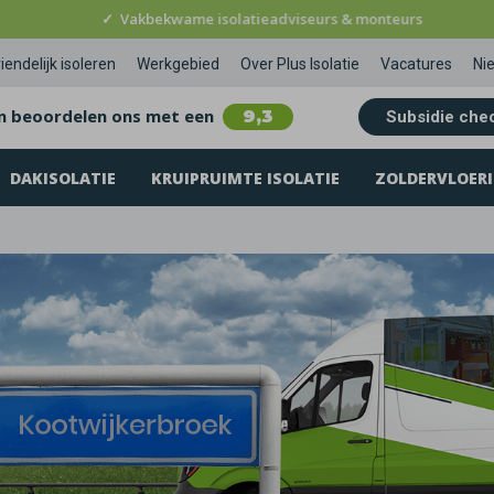
✓
Vakbekwame isolatieadviseurs & monteurs
iendelijk isoleren
Werkgebied
Over Plus Isolatie
Vacatures
Ni
n beoordelen ons met een
9,3
Subsidie che
DAKISOLATIE
KRUIPRUIMTE ISOLATIE
ZOLDERVLOERI