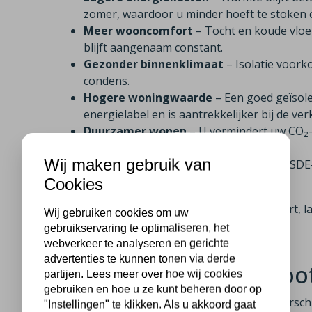
zomer, waardoor u minder hoeft te stoken o
Meer wooncomfort
– Tocht en koude vloe
blijft aangenaam constant.
Gezonder binnenklimaat
– Isolatie voor
condens.
Hogere woningwaarde
– Een goed geïsol
energielabel en is aantrekkelijker bij de ve
Duurzamer wonen
– U vermindert uw CO₂-u
milieu.
Wij maken gebruik van
Aantrekkelijke subsidie
– Dankzij de ISDE
verdient u uw investering sneller terug.
Cookies
Met isolatie profiteert u dus van meer comfort,
Wij gebruiken cookies om uw
woning.
gebruikservaring te optimaliseren, het
webverkeer te analyseren en gerichte
advertenties te kunnen tonen via derde
Wat kost isolatie in Ko
partijen. Lees meer over hoe wij cookies
gebruiken en hoe u ze kunt beheren door op
De kosten van isolatie zijn afhankelijk van versc
"Instellingen" te klikken. Als u akkoord gaat