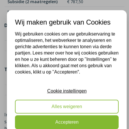
Subsidie (2 maatregelen)
€ 787,50
Netto kosten
€ 1.012,50
Wij maken gebruik van Cookies
Dakisolatie (50 m²)
Wij gebruiken cookies om uw gebruikservaring te
Kostenindicatie
€ 2.250
optimaliseren, het webverkeer te analyseren en
Subsidie (2 maatregelen)
€ 1.625,00
gerichte advertenties te kunnen tonen via derde
partijen. Lees meer over hoe wij cookies gebruiken
Netto kosten
€ 625,00
en hoe u ze kunt beheren door op "Instellingen" te
klikken. Als u akkoord gaat met ons gebruik van
Totaal
cookies, klikt u op "Accepteren”.
Totaal kosten
€ 4.050
Totaal subsidie
€ 2.412,50
Cookie instellingen
Netto kosten totaal
€ 1.637,50
Alles weigeren
In sommige gevallen is er naast de landelijke ISDE-
subsidie ook nog een gemeentelijke subsidie
Accepteren
beschikbaar,
u krijgt dan in sommige gevallen geld