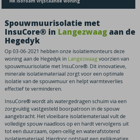
HR isofoam vrijstaande woning
Spouwmuurisolatie met
InsuCore® in
Langezwaag
aan de
Hegedyk
Op 03-06-2021 hebben onze isolatiemonteurs deze
woning aan de Hegedyk in
Langezwaag
voorzien van
spouwmuurisolatie met InsuCore®. Dit innovatieve,
minerale isolatiemateriaal zorgt voor een optimale
isolatie van de spouwmuur en helpt warmteverlies
effectief te verminderen.
InsuCore® wordt als watergedragen schuim via een
zorgvuldig vastgesteld boorpatroon in de spouw
aangebracht. Het vloeibare isolatiemateriaal vult de
volledige spouw naadloos op en hardt vervolgens uit
tot een duurzaam, open-cellig en waterafstotend
isolatiemateriaal. Hierdoor ontstaat een gelijkmatige