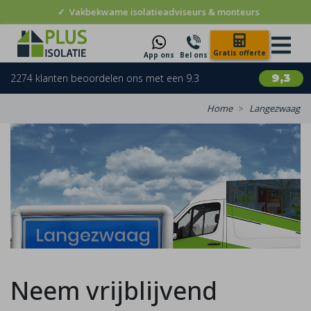
✓
Vakbekwame isolatieadviseurs & monteurs
Gratis offerte
App ons
Bel ons
2274 klanten beoordelen ons met een 9.3
9,3
Home
Langezwaag
Neem vrijblijvend