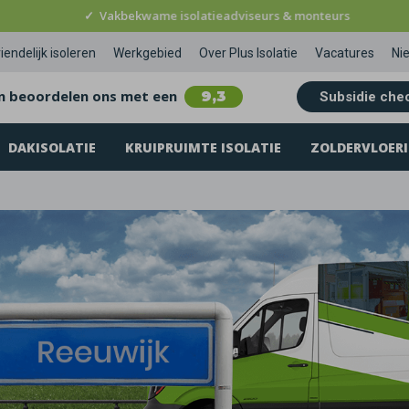
✓
Vakbekwame isolatieadviseurs & monteurs
iendelijk isoleren
Werkgebied
Over Plus Isolatie
Vacatures
Ni
n beoordelen ons met een
9,3
Subsidie che
DAKISOLATIE
KRUIPRUIMTE ISOLATIE
ZOLDERVLOERI