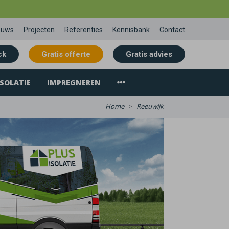
euws
Projecten
Referenties
Kennisbank
Contact
ck
Gratis offerte
Gratis advies
SOLATIE
IMPREGNEREN
Home
Reeuwijk