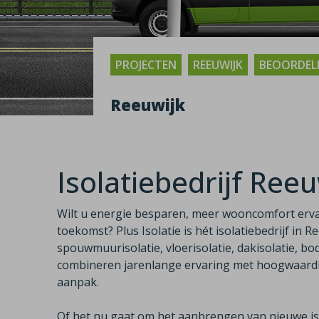
PROJECTEN
REEUWIJK
BEOORDELI
Reeuwijk
Isolatiebedrijf Reeu
Wilt u energie besparen, meer wooncomfort erv
toekomst? Plus Isolatie is hét isolatiebedrijf in R
spouwmuurisolatie, vloerisolatie, dakisolatie, bod
combineren jarenlange ervaring met hoogwaardig
aanpak.
Of het nu gaat om het aanbrengen van nieuwe iso