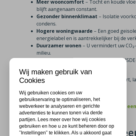
Meer wooncomfort
– Tocht en koude vloe
blijft aangenaam constant.
Gezonder binnenklimaat
– Isolatie voor
condens.
Hogere woningwaarde
– Een goed geïsol
energielabel en is aantrekkelijker bij de ve
Duurzamer wonen
– U vermindert uw CO₂-u
milieu.
Aantrekkelijke subsidie
– Dankzij de ISDE
verdient u uw investering sneller terug.
Wij maken gebruik van
Cookies
Met isolatie profiteert u dus van meer comfort,
woning.
Wij gebruiken cookies om uw
gebruikservaring te optimaliseren, het
Klanten uit Reeuwijk beoordelen ons met ee
webverkeer te analyseren en gerichte
advertenties te kunnen tonen via derde
partijen. Lees meer over hoe wij cookies
gebruiken en hoe u ze kunt beheren door op
Wat kost isolatie in Ree
"Instellingen" te klikken. Als u akkoord gaat