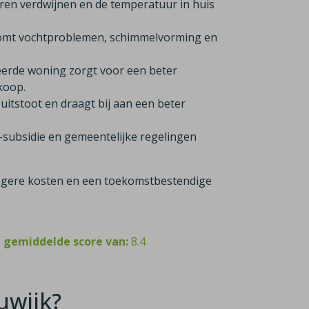
ren verdwijnen en de temperatuur in huis
komt vochtproblemen, schimmelvorming en
eerde woning zorgt voor een beter
rkoop.
itstoot en draagt bij aan een beter
-subsidie en gemeentelijke regelingen
 lagere kosten en een toekomstbestendige
n gemiddelde score van:
8.4
uwijk?