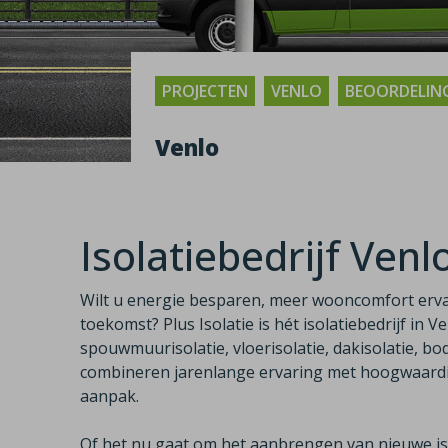
PROJECTEN
VENLO
BEOORDELING
Venlo
Isolatiebedrijf Venl
Wilt u energie besparen, meer wooncomfort erv
toekomst? Plus Isolatie is hét isolatiebedrijf in V
spouwmuurisolatie, vloerisolatie, dakisolatie, bod
combineren jarenlange ervaring met hoogwaardig
aanpak.
Of het nu gaat om het aanbrengen van nieuwe iso