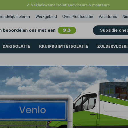
✓
Vakbekwame isolatieadviseurs & monteurs
iendelijk isoleren
Werkgebied
Over Plus Isolatie
Vacatures
Ni
n beoordelen ons met een
9,3
Subsidie che
DAKISOLATIE
KRUIPRUIMTE ISOLATIE
ZOLDERVLOERI