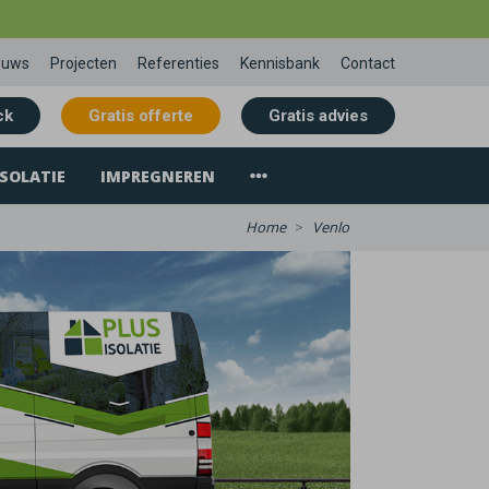
euws
Projecten
Referenties
Kennisbank
Contact
ck
Gratis offerte
Gratis advies
SOLATIE
IMPREGNEREN
Home
Venlo