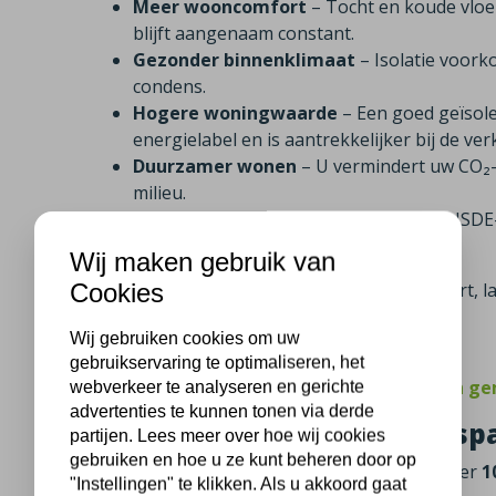
Meer wooncomfort
– Tocht en koude vloe
blijft aangenaam constant.
Gezonder binnenklimaat
– Isolatie voor
condens.
Hogere woningwaarde
– Een goed geïsol
energielabel en is aantrekkelijker bij de ve
Duurzamer wonen
– U vermindert uw CO₂-u
milieu.
Aantrekkelijke subsidie
– Dankzij de ISDE
verdient u uw investering sneller terug.
Wij maken gebruik van
Cookies
Met isolatie profiteert u dus van meer comfort,
woning.
Wij gebruiken cookies om uw
gebruikservaring te optimaliseren, het
Klanten uit Venlo beoordelen ons met een ge
webverkeer te analyseren en gerichte
advertenties te kunnen tonen via derde
Gasverbruik en energiebespa
partijen. Lees meer over hoe wij cookies
gebruiken en hoe u ze kunt beheren door op
De gemeente Venlo heeft
48.986
verdeeld over
1
"Instellingen" te klikken. Als u akkoord gaat