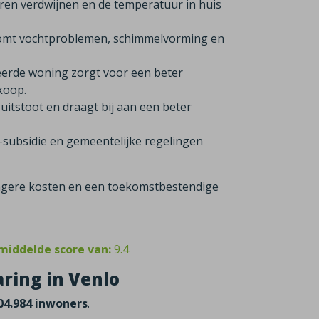
ren verdwijnen en de temperatuur in huis
komt vochtproblemen, schimmelvorming en
eerde woning zorgt voor een beter
rkoop.
itstoot en draagt bij aan een beter
-subsidie en gemeentelijke regelingen
 lagere kosten en een toekomstbestendige
middelde score van:
9.4
ring in Venlo
04.984 inwoners
.