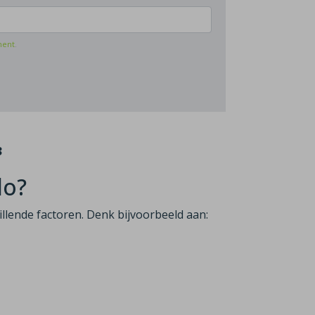
ment
.
3
lo?
hillende factoren. Denk bijvoorbeeld aan: