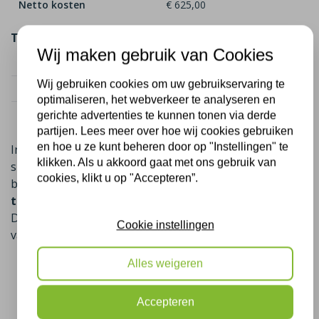
Netto kosten
€ 625,00
Totaal
Wij maken gebruik van Cookies
Totaal kosten
€ 4.050
Wij gebruiken cookies om uw gebruikservaring te
Totaal subsidie
€ 2.412,50
optimaliseren, het webverkeer te analyseren en
Netto kosten totaal
€ 1.637,50
gerichte advertenties te kunnen tonen via derde
partijen. Lees meer over hoe wij cookies gebruiken
en hoe u ze kunt beheren door op "Instellingen" te
In sommige gevallen is er naast de landelijke ISDE-
klikken. Als u akkoord gaat met ons gebruik van
subsidie ook nog een gemeentelijke subsidie
cookies, klikt u op "Accepteren”.
beschikbaar,
u krijgt dan in sommige gevallen geld
toe op het isoleren van uw woning in Westerbork
.
Deze extra vergoeding verschilt per gemeente en is
Cookie instellingen
vaak afhankelijk van factoren zoals:
de WOZ-waarde van de woning,
Alles weigeren
het huidige energielabel,
en het aantal isolatiemaatregelen dat nog
Accepteren
mogelijk is.