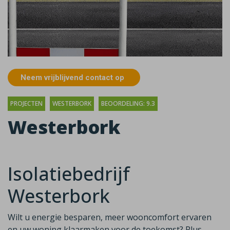
Neem vrijblijvend contact op
PROJECTEN
WESTERBORK
BEOORDELING: 9.3
Westerbork
Isolatiebedrijf
Westerbork
Wilt u energie besparen, meer wooncomfort ervaren
en uw woning klaarmaken voor de toekomst? Plus