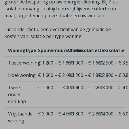
groter de besparing op uw energierekening. Bij Plus
Isolatie ontvangt u altijd een vrijblijvende offerte op
maat, afgestemd op uw situatie en uw wensen.
Hieronder ziet u een overzicht van de gemiddelde
kosten van isolatie per type woning:
Woningtype
Spouwmuurisolatie
Vloerisolatie
Dakisolatie
Tussenwoning
€ 1.200 – € 1.800
€ 1.000 – € 1.600
€ 2.500 – € 3.
Hoekwoning
€ 1.600 – € 2.400
€ 1.200 – € 1.800
€ 2.800 – € 3.
Twee-
€ 2.000 – € 3.000
€ 1.400 – € 2.200
€ 3.000 – € 4.
onder-
een-kap
Vrijstaande
€ 3.000 – € 4.500
€ 1.800 – € 2.800
€ 4.000 – € 6.
woning