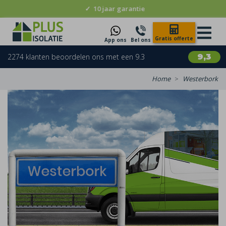
✓
Ontzorging bij subsidieaanvragen
Gratis offerte
App ons
Bel ons
2274 klanten beoordelen ons met een 9.3
9,3
Home
Westerbork