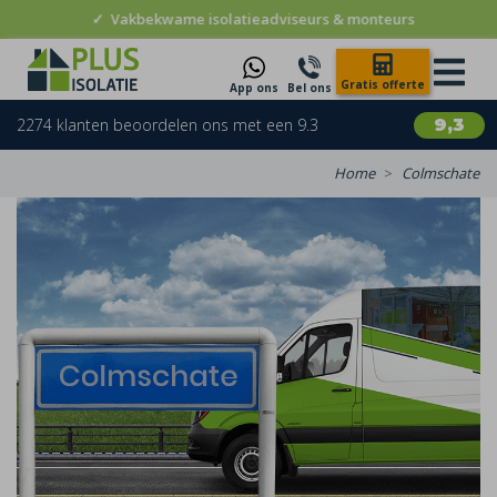
✓
Vakbekwame isolatieadviseurs & monteurs
Gratis offerte
App ons
Bel ons
2274 klanten beoordelen ons met een 9.3
9,3
Home
Colmschate