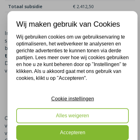
Totaal subsidie
€ 2.412,50
Netto kosten totaal
€ 1.637,50
Wij maken gebruik van Cookies
In sommige gevallen is er naast de landelijke ISDE-
Wij gebruiken cookies om uw gebruikservaring te
subsidie ook nog een gemeentelijke subsidie
optimaliseren, het webverkeer te analyseren en
beschikbaar,
u krijgt dan in sommige gevallen geld
gerichte advertenties te kunnen tonen via derde
toe op het isoleren van uw woning in Colmschate
.
partijen. Lees meer over hoe wij cookies gebruiken
Deze extra vergoeding verschilt per gemeente en is
en hoe u ze kunt beheren door op "Instellingen" te
vaak afhankelijk van factoren zoals:
klikken. Als u akkoord gaat met ons gebruik van
cookies, klikt u op "Accepteren”.
de WOZ-waarde van de woning,
het huidige energielabel,
en het aantal isolatiemaatregelen dat nog
Cookie instellingen
mogelijk is.
Alles weigeren
Omdat deze voorwaarden per gemeente en woning
verschillen, komt een adviseur van Plus Isolatie graag
vrijblijvend bij u langs om dit samen te bekijken in
Accepteren