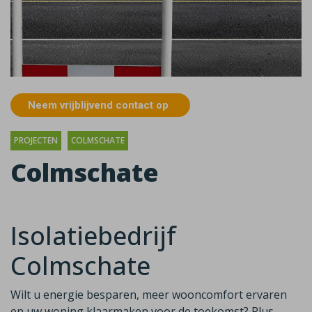
Neem vrijblijvend contact op
PROJECTEN
COLMSCHATE
Colmschate
Isolatiebedrijf
Colmschate
Wilt u energie besparen, meer wooncomfort ervaren
en uw woning klaarmaken voor de toekomst? Plus