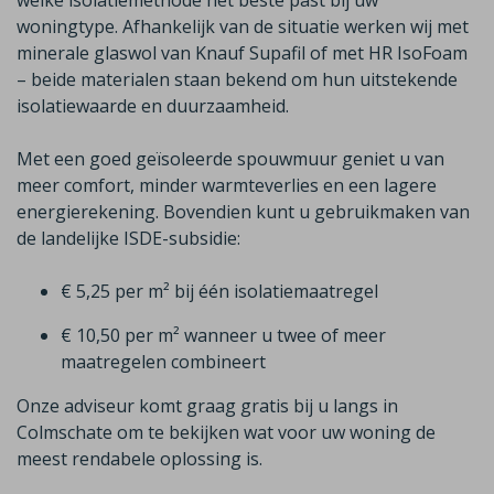
welke isolatiemethode het beste past bij uw
woningtype. Afhankelijk van de situatie werken wij met
minerale glaswol van
Knauf
Supafil
of met HR
IsoFoam
– beide materialen staan bekend om hun uitstekende
isolatiewaarde en duurzaamheid.
Met een goed geïsoleerde spouwmuur geniet u van
meer comfort, minder warmteverlies en een lagere
energierekening. Bovendien kunt u gebruikmaken van
de landelijke ISDE-subsidie:
€ 5,25 per m² bij één isolatiemaatregel
€ 10,50 per m² wanneer u twee of meer
maatregelen combineert
Onze adviseur komt graag gratis bij u langs in
Colmschate
om te bekijken wat voor uw woning de
meest rendabele oplossing is.