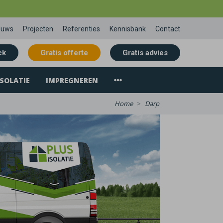
euws
Projecten
Referenties
Kennisbank
Contact
ck
Gratis offerte
Gratis advies
SOLATIE
IMPREGNEREN
Home
Darp