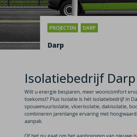
PROJECTEN
DARP
Darp
Isolatiebedrijf Darp
Wilt u energie besparen, meer wooncomfort erv
toekomst? Plus Isolatie is hét isolatiebedrijf in D
spouwmuurisolatie, vloerisolatie, dakisolatie, bod
combineren jarenlange ervaring met hoogwaardig
aanpak.
Of het nu gaat om het aanbrengen van nieuwe iso