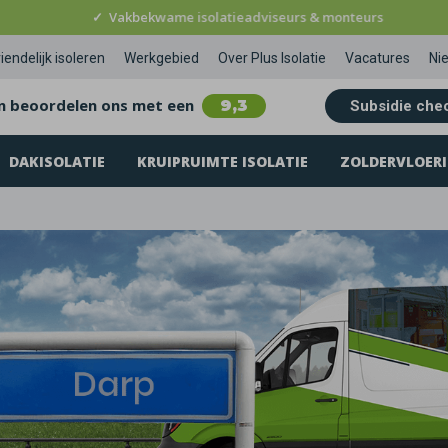
✓
Vakbekwame isolatieadviseurs & monteurs
iendelijk isoleren
Werkgebied
Over Plus Isolatie
Vacatures
Ni
n beoordelen ons met een
9,3
Subsidie che
DAKISOLATIE
KRUIPRUIMTE ISOLATIE
ZOLDERVLOERI