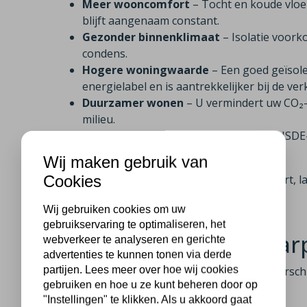
Meer wooncomfort
– Tocht en koude vloe
blijft aangenaam constant.
Gezonder binnenklimaat
– Isolatie voor
condens.
Hogere woningwaarde
– Een goed geïsol
energielabel en is aantrekkelijker bij de ve
Duurzamer wonen
– U vermindert uw CO₂-u
milieu.
Aantrekkelijke subsidie
– Dankzij de ISDE
verdient u uw investering sneller terug.
Wij maken gebruik van
Cookies
Met isolatie profiteert u dus van meer comfort,
woning.
Wij gebruiken cookies om uw
gebruikservaring te optimaliseren, het
Wat kost isolatie in Dar
webverkeer te analyseren en gerichte
advertenties te kunnen tonen via derde
partijen. Lees meer over hoe wij cookies
De kosten van isolatie zijn afhankelijk van versc
gebruiken en hoe u ze kunt beheren door op
"Instellingen" te klikken. Als u akkoord gaat
De isolatiemethode