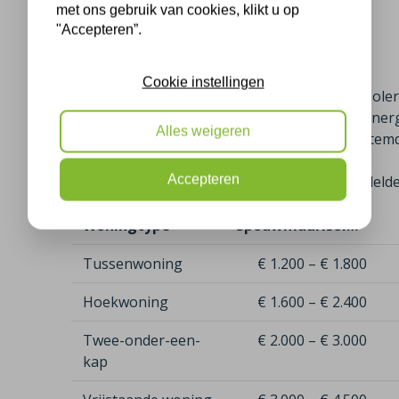
met ons gebruik van cookies, klikt u op
De materiaalkeuze
"Accepteren”.
Uw type woning
Het te isoleren oppervlak
Cookie instellingen
Over het algemeen geldt: hoe groter het te isole
– maar ook hoe groter de besparing op uw energi
Alles weigeren
altijd een vrijblijvende offerte op maat, afgeste
Accepteren
Hieronder ziet u een overzicht van de gemiddelde
Woningtype
Spouwmuurisolatie
Tussenwoning
€ 1.200 – € 1.800
Hoekwoning
€ 1.600 – € 2.400
Twee-onder-een-
€ 2.000 – € 3.000
kap