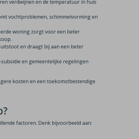
ren verdwijnen en de temperatuur in huis
komt vochtproblemen, schimmelvorming en
eerde woning zorgt voor een beter
rkoop.
itstoot en draagt bij aan een beter
-subsidie en gemeentelijke regelingen
 lagere kosten en een toekomstbestendige
p?
hillende factoren. Denk bijvoorbeeld aan: