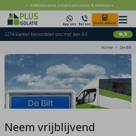
akbekwame isolatieadviseurs & monteurs
Gratis offerte
App ons
Bel ons
2274 klanten beoordelen ons met een 9.3
9,3
Home
De Bilt
Neem vrijblijvend