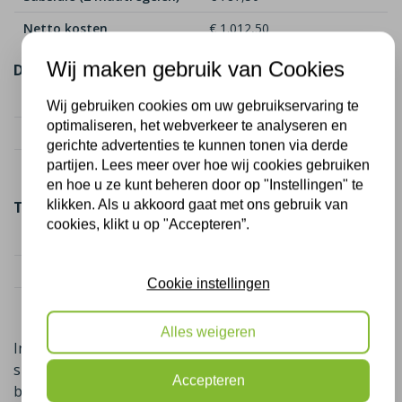
Netto kosten
€ 1.012,50
Wij maken gebruik van Cookies
Dakisolatie (50 m²)
Kostenindicatie
€ 2.250
Wij gebruiken cookies om uw gebruikservaring te
optimaliseren, het webverkeer te analyseren en
Subsidie (2 maatregelen)
€ 1.625,00
gerichte advertenties te kunnen tonen via derde
Netto kosten
€ 625,00
partijen. Lees meer over hoe wij cookies gebruiken
en hoe u ze kunt beheren door op "Instellingen" te
klikken. Als u akkoord gaat met ons gebruik van
Totaal
cookies, klikt u op "Accepteren”.
Totaal kosten
€ 4.050
Totaal subsidie
€ 2.412,50
Cookie instellingen
Netto kosten totaal
€ 1.637,50
Alles weigeren
In sommige gevallen is er naast de landelijke ISDE-
subsidie ook nog een gemeentelijke subsidie
Accepteren
beschikbaar,
u krijgt dan in sommige gevallen geld