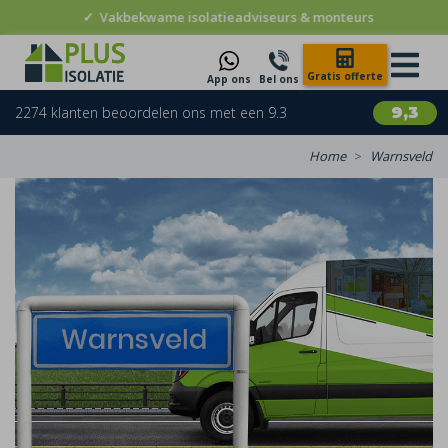
✓
Vakbekwame isolatieadviseurs & monteurs
Gratis offerte
App ons
Bel ons
2274 klanten beoordelen ons met een 9.3
9,3
Home
Warnsveld