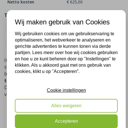
Netto kosten
€ 625,00
Totaal
Wij maken gebruik van Cookies
Totaal kosten
€ 4.050
Wij gebruiken cookies om uw gebruikservaring te
Totaal subsidie
€ 2.412,50
optimaliseren, het webverkeer te analyseren en
Netto kosten totaal
€ 1.637,50
gerichte advertenties te kunnen tonen via derde
partijen. Lees meer over hoe wij cookies gebruiken
en hoe u ze kunt beheren door op "Instellingen" te
In sommige gevallen is er naast de landelijke ISDE-
klikken. Als u akkoord gaat met ons gebruik van
subsidie ook nog een gemeentelijke subsidie
cookies, klikt u op "Accepteren”.
beschikbaar,
u krijgt dan in sommige gevallen geld
toe op het isoleren van uw woning in Warnsveld
.
Deze extra vergoeding verschilt per gemeente en is
Cookie instellingen
vaak afhankelijk van factoren zoals:
de WOZ-waarde van de woning,
Alles weigeren
het huidige energielabel,
en het aantal isolatiemaatregelen dat nog
Accepteren
mogelijk is.