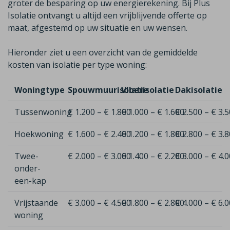
groter de besparing op uw energierekening. Bij Plus
Isolatie ontvangt u altijd een vrijblijvende offerte op
maat, afgestemd op uw situatie en uw wensen.
Hieronder ziet u een overzicht van de gemiddelde
kosten van isolatie per type woning:
Woningtype
Spouwmuurisolatie
Vloerisolatie
Dakisolatie
Tussenwoning
€ 1.200 – € 1.800
€ 1.000 – € 1.600
€ 2.500 – € 3.
Hoekwoning
€ 1.600 – € 2.400
€ 1.200 – € 1.800
€ 2.800 – € 3.
Twee-
€ 2.000 – € 3.000
€ 1.400 – € 2.200
€ 3.000 – € 4.
onder-
een-kap
Vrijstaande
€ 3.000 – € 4.500
€ 1.800 – € 2.800
€ 4.000 – € 6.
woning