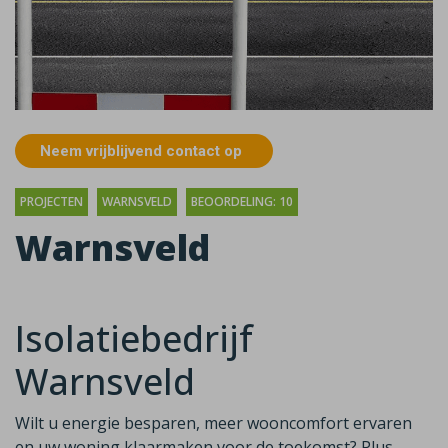
Neem vrijblijvend contact op
PROJECTEN
WARNSVELD
BEOORDELING: 10
Warnsveld
Isolatiebedrijf
Warnsveld
Wilt u energie besparen, meer wooncomfort ervaren
en uw woning klaarmaken voor de toekomst? Plus