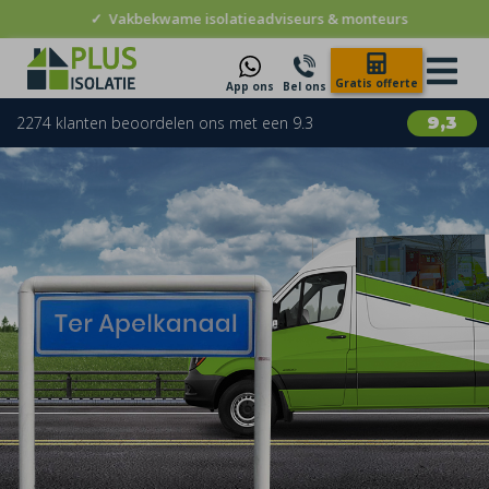
✓
Vakbekwame isolatieadviseurs & monteurs
Gratis offerte
App ons
Bel ons
2274 klanten beoordelen ons met een 9.3
9,3