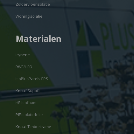
Zoldervloerisolatie
Woningisolatie
Materialen
Icynene
RWF/HFO
IsoPlusParels EPS
Knauf Supafil
HR Isofoam
PIF isolatiefolie
Knauf Timberframe