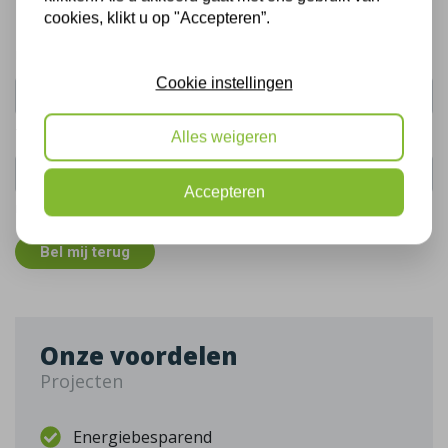
cookies, klikt u op "Accepteren”.
Uw naam:
Cookie instellingen
Telefoonnummer:
Alles weigeren
Accepteren
De gegevens die u hier verstrekt vallen onder ons
privacy statement
.
Bel mij terug
Onze voordelen
Projecten
Energiebesparend