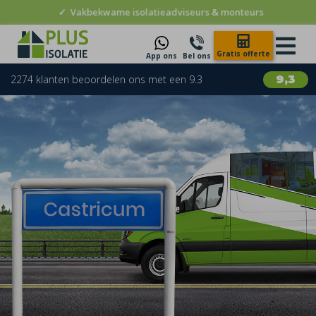
✓
Vakbekwame isolatieadviseurs & monteurs
Gratis offerte
App ons
Bel ons
2274 klanten beoordelen ons met een 9.3
9,3