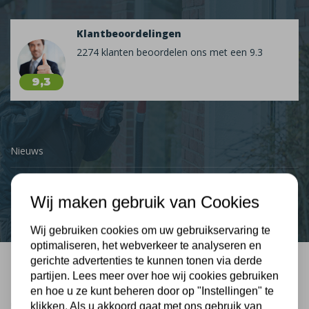
Klantbeoordelingen
2274 klanten beoordelen ons met een 9.3
9,3
Nieuws
Contact
Wij maken gebruik van Cookies
Wij gebruiken cookies om uw gebruikservaring te
optimaliseren, het webverkeer te analyseren en
gerichte advertenties te kunnen tonen via derde
partijen. Lees meer over hoe wij cookies gebruiken
Bel mij terug
en hoe u ze kunt beheren door op "Instellingen" te
Gratis, vrijblijvend advies
klikken. Als u akkoord gaat met ons gebruik van