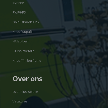
Icynene
RWF/HFO
IsoPlusParels EPS
Knauf Supafil
HR Isofoam
PIF isolatiefolie
Knauf Timberframe
Over ons
Over Plus Isolatie
Vacatures