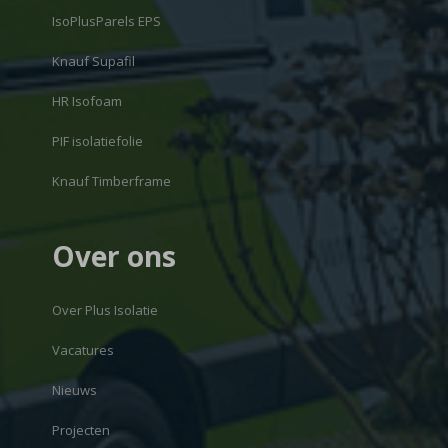
IsoPlusParels EPS
Knauf Supafil
HR Isofoam
PIF isolatiefolie
Knauf Timberframe
Over ons
Over Plus Isolatie
Vacatures
Nieuws
Projecten