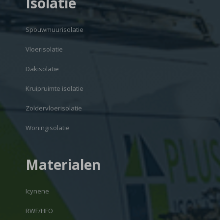
Isolatie
Spouwmuurisolatie
Vloerisolatie
Dakisolatie
Kruipruimte isolatie
Zoldervloerisolatie
Woningisolatie
Materialen
Icynene
RWF/HFO