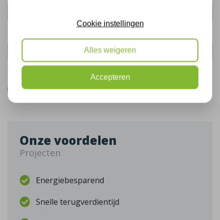
Cookie instellingen
Telefoonnummer:
Alles weigeren
De gegevens die u hier verstrekt vallen onder ons
privacy statement
.
Accepteren
Bel mij terug
Onze voordelen
Projecten
Energiebesparend
Snelle terugverdientijd