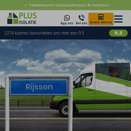
✓
Vakbekwame isolatieadviseurs & monteurs
Gratis offerte
App ons
Bel ons
2274 klanten beoordelen ons met een 9.3
9,3