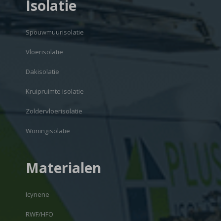
Isolatie
Spouwmuurisolatie
Vloerisolatie
Dakisolatie
Kruipruimte isolatie
Zoldervloerisolatie
Woningisolatie
Materialen
Icynene
RWF/HFO