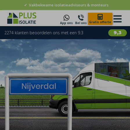
✓
Vakbekwame isolatieadviseurs & monteurs
Gratis offerte
App ons
Bel ons
2274 klanten beoordelen ons met een 9.3
9,3