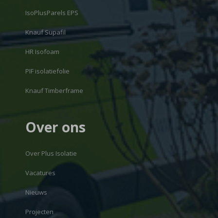
IsoPlusParels EPS
Knauf Supafil
HR Isofoam
PIF isolatiefolie
Knauf Timberframe
Over ons
Over Plus Isolatie
Vacatures
Nieuws
Projecten