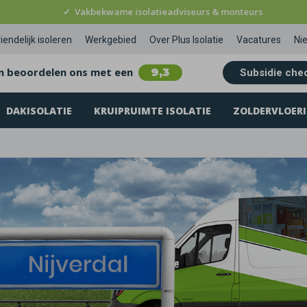
✓
Vakbekwame isolatieadviseurs & monteurs
iendelijk isoleren
Werkgebied
Over Plus Isolatie
Vacatures
Ni
n beoordelen ons met een
9,3
Subsidie che
DAKISOLATIE
KRUIPRUIMTE ISOLATIE
ZOLDERVLOERI