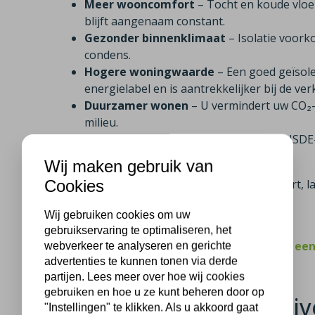
Meer wooncomfort
– Tocht en koude vloe
blijft aangenaam constant.
Gezonder binnenklimaat
– Isolatie voor
condens.
Hogere woningwaarde
– Een goed geïsol
energielabel en is aantrekkelijker bij de ve
Duurzamer wonen
– U vermindert uw CO₂-u
milieu.
Aantrekkelijke subsidie
– Dankzij de ISDE
verdient u uw investering sneller terug.
Wij maken gebruik van
Cookies
Met isolatie profiteert u dus van meer comfort,
woning.
Wij gebruiken cookies om uw
gebruikservaring te optimaliseren, het
Klanten uit Nijverdal beoordelen ons met ee
webverkeer te analyseren en gerichte
advertenties te kunnen tonen via derde
partijen. Lees meer over hoe wij cookies
gebruiken en hoe u ze kunt beheren door op
Wat kost isolatie in Nij
"Instellingen" te klikken. Als u akkoord gaat