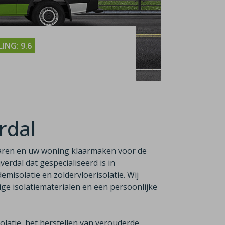
ING: 9.6
erdal
aren en uw woning klaarmaken voor de
jverdal dat gespecialiseerd is in
emisolatie en zoldervloerisolatie. Wij
e isolatiematerialen en een persoonlijke
latie, het herstellen van verouderde