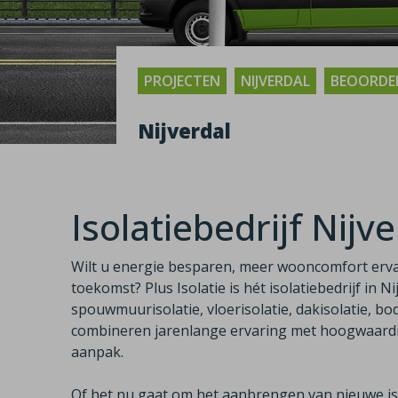
PROJECTEN
NIJVERDAL
BEOORDEL
Nijverdal
Isolatiebedrijf Nijv
Wilt u energie besparen, meer wooncomfort erv
toekomst? Plus Isolatie is hét isolatiebedrijf in Ni
spouwmuurisolatie, vloerisolatie, dakisolatie, bod
combineren jarenlange ervaring met hoogwaardig
aanpak.
Of het nu gaat om het aanbrengen van nieuwe iso