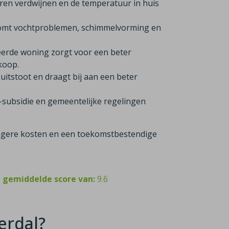
ren verdwijnen en de temperatuur in huis
komt vochtproblemen, schimmelvorming en
eerde woning zorgt voor een beter
rkoop.
itstoot en draagt bij aan een beter
-subsidie en gemeentelijke regelingen
 lagere kosten en een toekomstbestendige
n gemiddelde score van:
9.6
verdal?