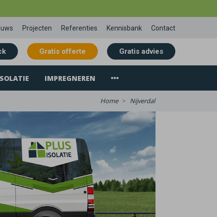
euws
Projecten
Referenties
Kennisbank
Contact
ck
Gratis offerte
Gratis advies
SOLATIE
IMPREGNEREN
Home
Nijverdal