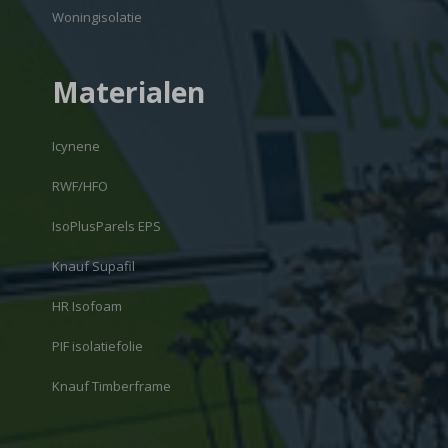
Woningisolatie
Materialen
Icynene
RWF/HFO
IsoPlusParels EPS
Knauf Supafil
HR Isofoam
PIF isolatiefolie
Knauf Timberframe