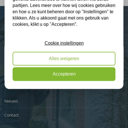
partijen. Lees meer over hoe wij cookies gebruiken
en hoe u ze kunt beheren door op "Instellingen" te
klikken. Als u akkoord gaat met ons gebruik van
cookies, klikt u op "Accepteren”.
Plus Isolatie
Uw isolatie specialist
Cookie instellingen
Klantbeoordelingen
Alles weigeren
2274 klanten beoordelen ons met een 9.3
9,3
Accepteren
Nieuws
Contact