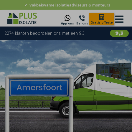
✓
Vakbekwame isolatieadviseurs & monteurs
Gratis offerte
App ons
Bel ons
2274 klanten beoordelen ons met een 9.3
9,3