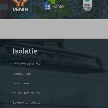
Isolatie
Spouwmuurisolatie
Vloerisolatie
Dakisolatie
Kruipruimte isolatie
Zoldervloerisolatie