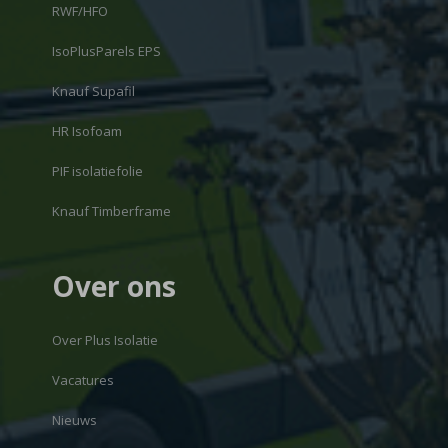
RWF/HFO
IsoPlusParels EPS
Knauf Supafil
HR Isofoam
PIF isolatiefolie
Knauf Timberframe
Over ons
Over Plus Isolatie
Vacatures
Nieuws