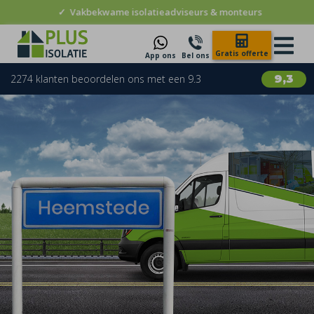
✓
Vakbekwame isolatieadviseurs & monteurs
Gratis offerte
App ons
Bel ons
2274 klanten beoordelen ons met een 9.3
9,3