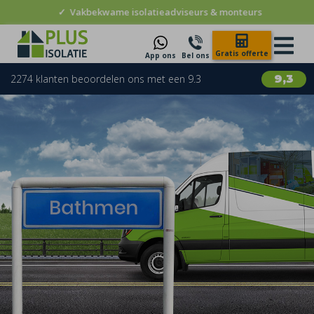
✓
Vakbekwame isolatieadviseurs & monteurs
Gratis offerte
App ons
Bel ons
2274 klanten beoordelen ons met een 9.3
9,3