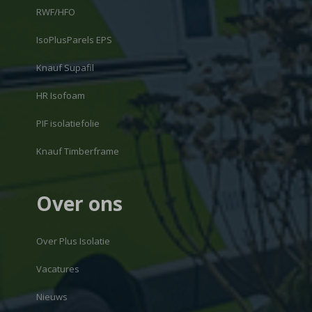
RWF/HFO
IsoPlusParels EPS
Knauf Supafil
HR Isofoam
PIF isolatiefolie
Knauf Timberframe
Over ons
Over Plus Isolatie
Vacatures
Nieuws