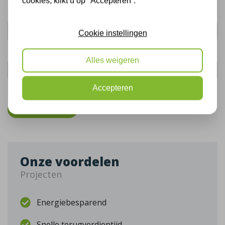
cookies, klikt u op "Accepteren”.
Uw naam:
Cookie instellingen
Telefoonnummer:
Alles weigeren
Accepteren
De gegevens die u hier verstrekt vallen onder ons
privacy statement
.
Bel mij terug
Onze voordelen
Projecten
Energiebesparend
Snelle terugverdientijd