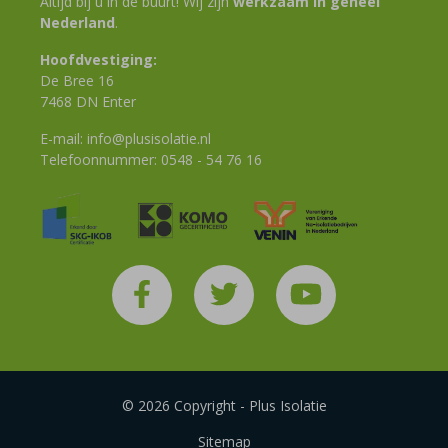
Altijd bij u in de buurt! Wij zijn
werkzaam in geheel
Nederland
.
Hoofdvestiging:
De Bree 16
7468 DN Enter
E-mail:
info@plusisolatie.nl
Telefoonnummer:
0548 - 54 76 16
© 2026 Copyright - Plus Isolatie
Sitemap