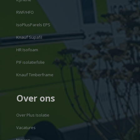
RWF/HFO
IsoPlusParels EPS
Knauf Supafil
HR Isofoam
PIF isolatiefolie
Knauf Timberframe
Over ons
Over Plus Isolatie
Vacatures