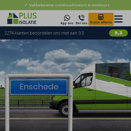
✓
Vakbekwame isolatieadviseurs & monteurs
Gratis offerte
App ons
Bel ons
2274 klanten beoordelen ons met een 9.3
9,3