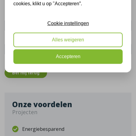
cookies, klikt u op "Accepteren”.
Uw naam:
Cookie instellingen
Telefoonnummer:
Alles weigeren
Accepteren
De gegevens die u hier verstrekt vallen onder ons
privacy statement
.
Bel mij terug
Onze voordelen
Projecten
Energiebesparend