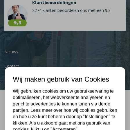
Klantbeoordelingen
2274 klanten beoordelen ons met een 9.3
9,3
Nieuws
Contact
Wij maken gebruik van Cookies
Wij gebruiken cookies om uw gebruikservaring te
optimaliseren, het webverkeer te analyseren en
gerichte advertenties te kunnen tonen via derde
Bel mij terug
partijen. Lees meer over hoe wij cookies gebruiken
Gratis, vrijblijvend advies
en hoe u ze kunt beheren door op "Instellingen" te
klikken. Als u akkoord gaat met ons gebruik van
cookies, klikt u op "Accepteren”.