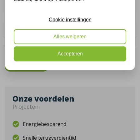
Uw naam:
Cookie instellingen
Telefoonnummer:
Alles weigeren
De gegevens die u hier verstrekt vallen onder ons
privacy statement
.
Accepteren
Bel mij terug
Onze voordelen
Projecten
Energiebesparend
Snelle terugverdientijd