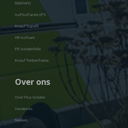
RWF/HFO
IsoPlusParels EPS
Knauf Supafil
HR Isofoam
PIF isolatiefolie
Knauf Timberframe
Over ons
Over Plus Isolatie
Vacatures
Nieuws