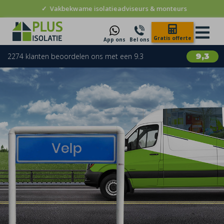
✓
Vakbekwame isolatieadviseurs & monteurs
Gratis offerte
App ons
Bel ons
2274 klanten beoordelen ons met een 9.3
9,3