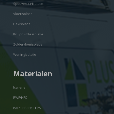
Spouwmuurisolatie
Vloerisolatie
Dakisolatie
Kruipruimte isolatie
Zoldervloerisolatie
Woningisolatie
Materialen
Icynene
RWF/HFO
IsoPlusParels EPS