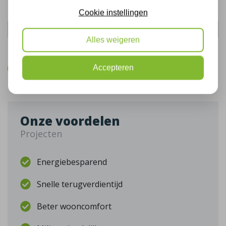
Telefoonnummer:
Cookie instellingen
Alles weigeren
De gegevens die u hier verstrekt vallen onder ons
privacy statement
.
Accepteren
Bel mij terug
Onze voordelen
Projecten
Energiebesparend
Snelle terugverdientijd
Beter wooncomfort