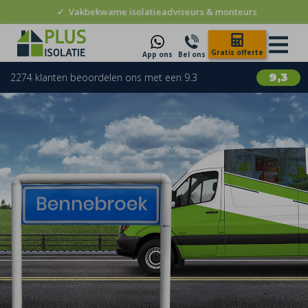
✓
Vakbekwame isolatieadviseurs & monteurs
Gratis offerte
App ons
Bel ons
2274 klanten beoordelen ons met een 9.3
9,3