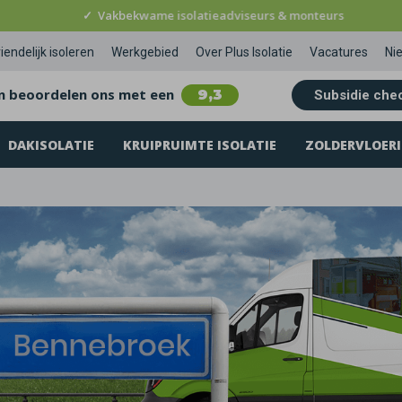
✓
Vakbekwame isolatieadviseurs & monteurs
iendelijk isoleren
Werkgebied
Over Plus Isolatie
Vacatures
Ni
n beoordelen ons met een
9,3
Subsidie che
DAKISOLATIE
KRUIPRUIMTE ISOLATIE
ZOLDERVLOERI