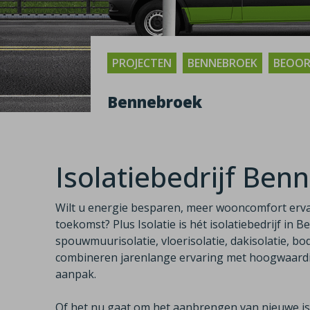
PROJECTEN
BENNEBROEK
BEOORD
Bennebroek
Isolatiebedrijf Ben
Wilt u energie besparen, meer wooncomfort erv
toekomst? Plus Isolatie is hét isolatiebedrijf in 
spouwmuurisolatie, vloerisolatie, dakisolatie, bod
combineren jarenlange ervaring met hoogwaardig
aanpak.
Of het nu gaat om het aanbrengen van nieuwe iso