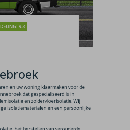
ELING: 9.3
nebroek
aren en uw woning klaarmaken voor de
Bennebroek dat gespecialiseerd is in
emisolatie en zoldervloerisolatie. Wij
e isolatiematerialen en een persoonlijke
latie, het herstellen van verouderde