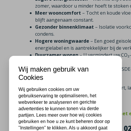
zomer, waardoor u minder hoeft te stoken o
Meer wooncomfort
– Tocht en koude vloe
blijft aangenaam constant.
Gezonder binnenklimaat
– Isolatie voor
condens.
Hogere woningwaarde
– Een goed geïsol
energielabel en is aantrekkelijker bij de ve
Duurzamer wonen
– U vermindert uw CO₂-u
milieu.
Wij maken gebruik van
Aantrekkelijke subsidie
– Dankzij de ISDE
verdient u uw investering sneller terug.
Cookies
Met isolatie profiteert u dus van meer comfort,
Wij gebruiken cookies om uw
woning.
gebruikservaring te optimaliseren, het
webverkeer te analyseren en gerichte
advertenties te kunnen tonen via derde
Klanten uit Bennebroek beoordelen ons met 
partijen. Lees meer over hoe wij cookies
gebruiken en hoe u ze kunt beheren door op
Neem contact met ons via: 023
"Instellingen" te klikken. Als u akkoord gaat