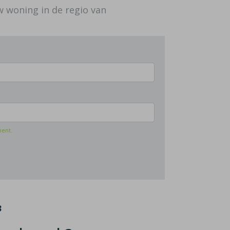
uw woning in de regio van
ment
.
3