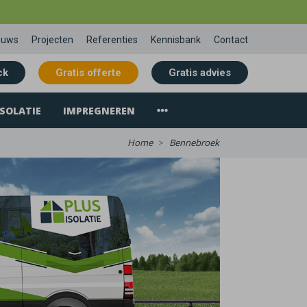
euws
Projecten
Referenties
Kennisbank
Contact
ck
Gratis offerte
Gratis advies
SOLATIE
IMPREGNEREN
Home
Bennebroek