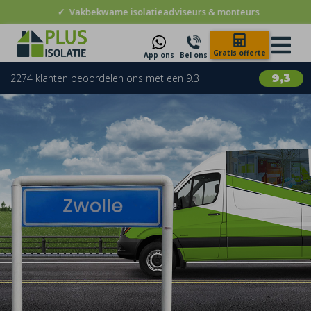
✓
Vakbekwame isolatieadviseurs & monteurs
Gratis offerte
App ons
Bel ons
2274 klanten beoordelen ons met een 9.3
9,3