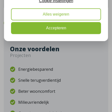
Cookie instellingen
De gegevens die u hier verstrekt vallen onder ons
privacy statement
.
Alles weigeren
Bel mij terug
Accepteren
Onze voordelen
Projecten
Energiebesparend
Snelle terugverdientijd
Beter wooncomfort
Milieuvriendelijk