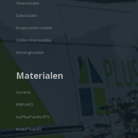
Vloerisolatie
Dakisolatie
Kruipruimte isolatie
Zoldervloerisolatie
Woningisolatie
Materialen
Icynene
RWF/HFO
IsoPlusParels EPS
Knauf Supafil