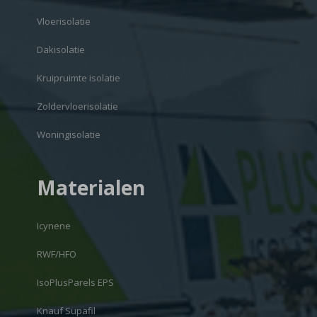
Vloerisolatie
Dakisolatie
Kruipruimte isolatie
Zoldervloerisolatie
Woningisolatie
Materialen
Icynene
RWF/HFO
IsoPlusParels EPS
Knauf Supafil