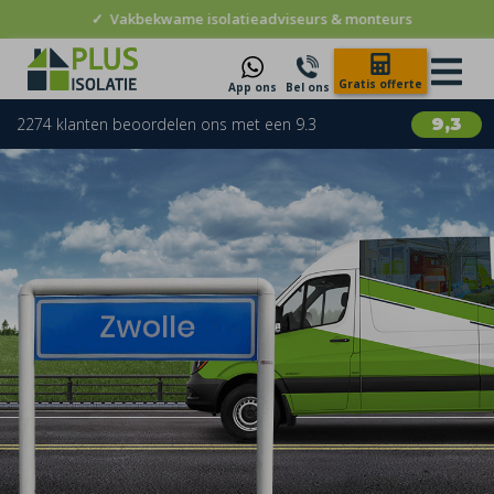
✓
Vakbekwame isolatieadviseurs & monteurs
Gratis offerte
App ons
Bel ons
2274 klanten beoordelen ons met een 9.3
9,3