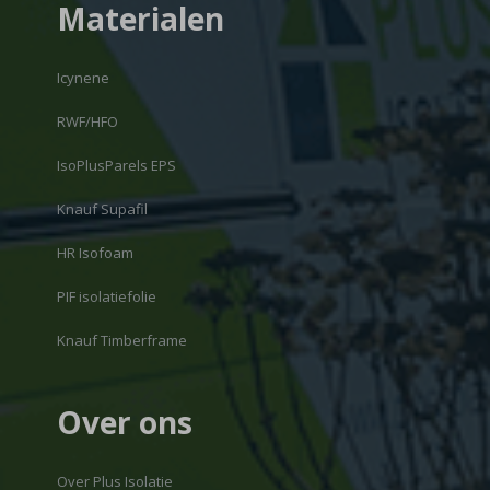
Materialen
Icynene
RWF/HFO
IsoPlusParels EPS
Knauf Supafil
HR Isofoam
PIF isolatiefolie
Knauf Timberframe
Over ons
Over Plus Isolatie