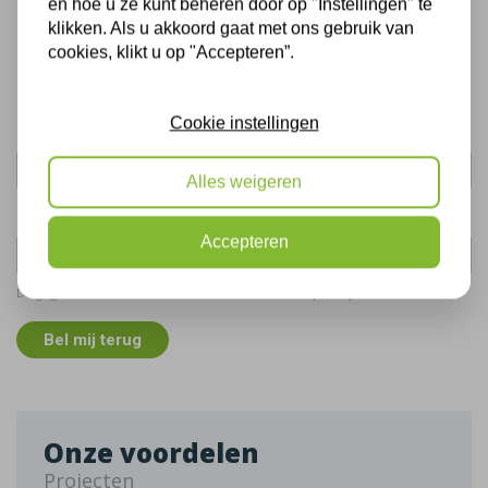
en hoe u ze kunt beheren door op "Instellingen" te
Bel mij terug
klikken. Als u akkoord gaat met ons gebruik van
cookies, klikt u op "Accepteren”.
Gratis, vrijblijvend advies
Cookie instellingen
Uw naam:
Alles weigeren
Telefoonnummer:
Accepteren
De gegevens die u hier verstrekt vallen onder ons
privacy statement
.
Bel mij terug
Onze voordelen
Projecten