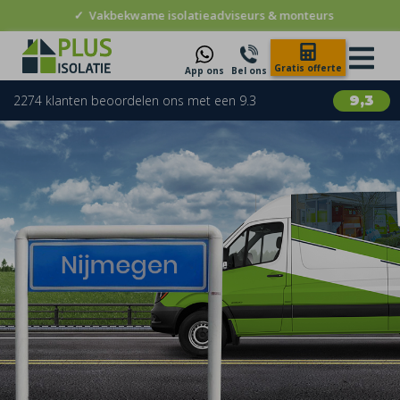
✓
Vakbekwame isolatieadviseurs & monteurs
Gratis offerte
App ons
Bel ons
2274 klanten beoordelen ons met een 9.3
9,3