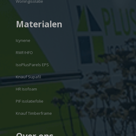
Woningisolatie
Materialen
Icynene
RWF/HFO
IsoPlusParels EPS
Knauf Supafil
HR Isofoam
PIF isolatiefolie
Knauf Timberframe