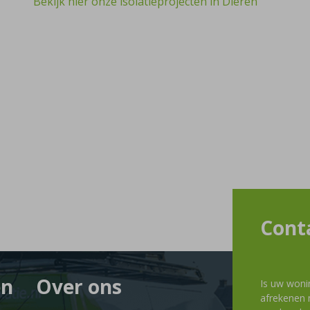
Bekijk hier onze isolatieprojecten in Dieren
Cont
en
Over ons
Is uw woni
afrekenen m