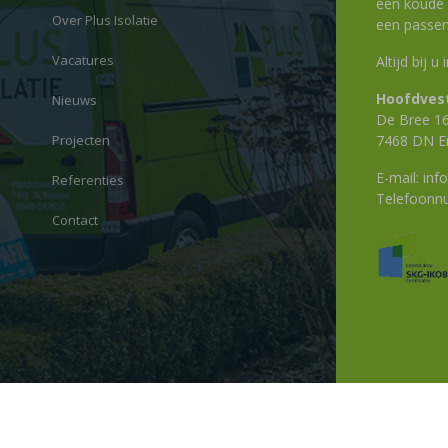
een koude g
Over Plus Isolatie
een passen
Vacatures
Altijd bij u
Hoofdvest
Nieuws
De Bree 1
Projecten
7468 DN E
E-mail:
info
Referenties
Telefoon
Contact