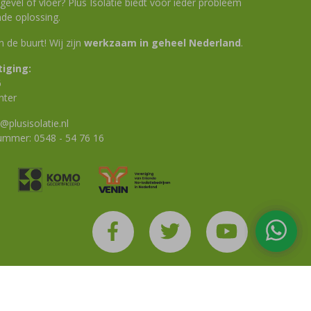
evel of vloer? Plus Isolatie biedt voor ieder probleem
de oplossing.
 in de buurt! Wij zijn
werkzaam in geheel Nederland
.
iging:
6
nter
@plusisolatie.nl
nummer:
0548 - 54 76 16