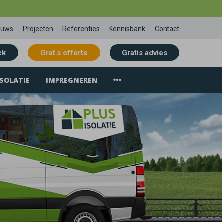
euws
Projecten
Referenties
Kennisbank
Contact
ck
Gratis offerte
Gratis advies
SOLATIE
IMPREGNEREN