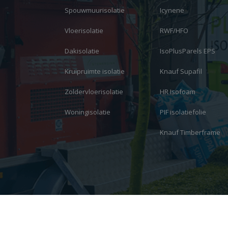
Spouwmuurisolatie
Icynene
Vloerisolatie
RWF/HFO
Dakisolatie
IsoPlusParels EPS
Kruipruimte isolatie
Knauf Supafil
Zoldervloerisolatie
HR Isofoam
Woningisolatie
PIF isolatiefolie
Knauf Timberframe