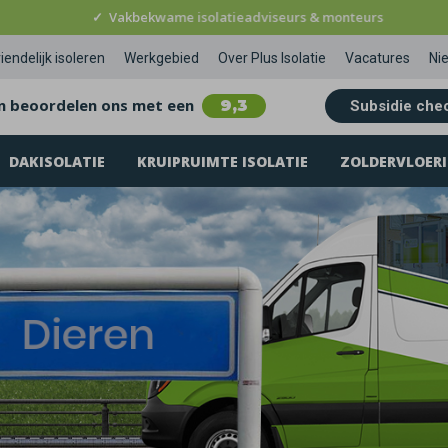
✓
Vakbekwame isolatieadviseurs & monteurs
iendelijk isoleren
Werkgebied
Over Plus Isolatie
Vacatures
Ni
n beoordelen ons met een
9,3
Subsidie che
DAKISOLATIE
KRUIPRUIMTE ISOLATIE
ZOLDERVLOERI