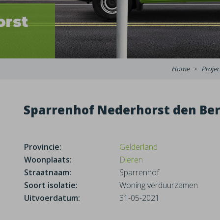
orst
Home
Projec
Sparrenhof Nederhorst den Berg
Provincie:
Gelderland
Woonplaats:
Dieren
Straatnaam:
Sparrenhof
Soort isolatie:
Woning verduurzamen
Uitvoerdatum:
31-05-2021