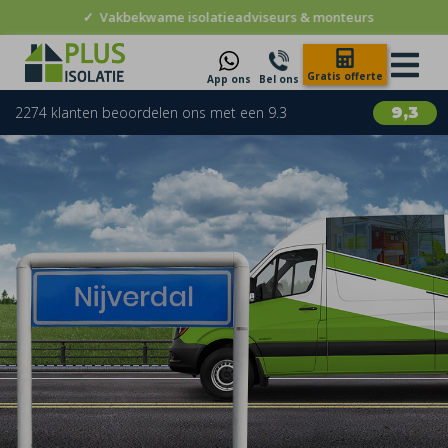
✓
Vakbekwame isolatieadviseurs & monteurs
Gratis offerte
App ons
Bel ons
2274 klanten beoordelen ons met een 9.3
9,3