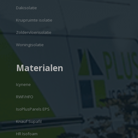
Dakisolatie
Kruipruimte isolatie
Zoldervloerisolatie
Woningisolatie
Materialen
Icynene
RWF/HFO
IsoPlusParels EPS
Knauf Supafil
HR Isofoam