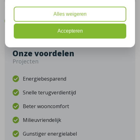
De gegevens die u hier verstrekt vallen onder ons
privacy statement
.
Alles weigeren
Bel mij terug
Accepteren
Onze voordelen
Projecten
Energiebesparend
Snelle terugverdientijd
Beter wooncomfort
Milieuvriendelijk
Gunstiger energielabel