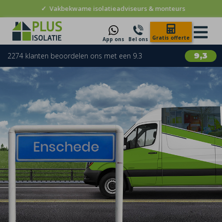
✓
Vakbekwame isolatieadviseurs & monteurs
Gratis offerte
App ons
Bel ons
2274 klanten beoordelen ons met een 9.3
9,3