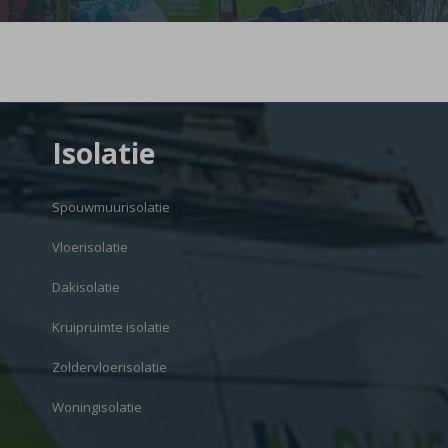
Isolatie
Spouwmuurisolatie
Vloerisolatie
Dakisolatie
Kruipruimte isolatie
Zoldervloerisolatie
Woningisolatie