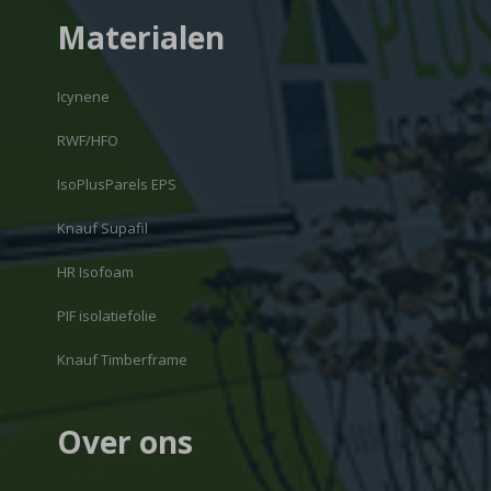
Materialen
Icynene
RWF/HFO
IsoPlusParels EPS
Knauf Supafil
HR Isofoam
PIF isolatiefolie
Knauf Timberframe
Over ons