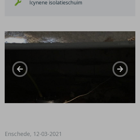
Icynene isolatieschuim
Enschede, 12-03-2021