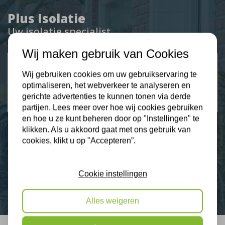
Plus Isolatie
Uw isolatie specialist
Wij maken gebruik van Cookies
Klantbeoordelingen
Wij gebruiken cookies om uw gebruikservaring te
2274 klanten beoordelen ons met een 9.3
optimaliseren, het webverkeer te analyseren en
gerichte advertenties te kunnen tonen via derde
9,3
partijen. Lees meer over hoe wij cookies gebruiken
en hoe u ze kunt beheren door op "Instellingen" te
klikken. Als u akkoord gaat met ons gebruik van
cookies, klikt u op "Accepteren”.
Nieuws
Contact
Cookie instellingen
Alles weigeren