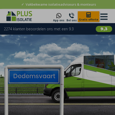
✓
Vakbekwame isolatieadviseurs & monteurs
Gratis offerte
App ons
Bel ons
2274 klanten beoordelen ons met een 9.3
9,3