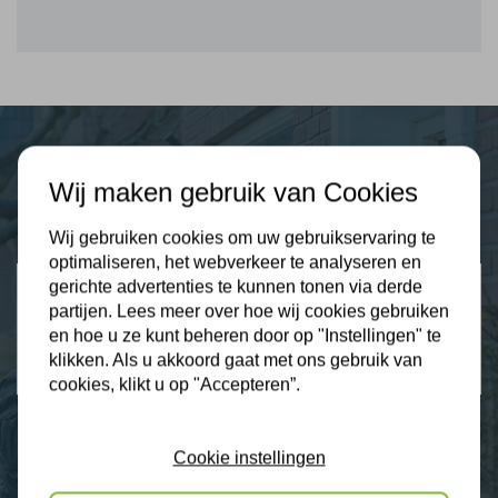
Plus Isolatie
Wij maken gebruik van Cookies
Uw isolatie specialist
Wij gebruiken cookies om uw gebruikservaring te
optimaliseren, het webverkeer te analyseren en
Klantbeoordelingen
gerichte advertenties te kunnen tonen via derde
partijen. Lees meer over hoe wij cookies gebruiken
2274 klanten beoordelen ons met een 9.3
en hoe u ze kunt beheren door op "Instellingen" te
klikken. Als u akkoord gaat met ons gebruik van
9,3
cookies, klikt u op "Accepteren”.
Cookie instellingen
Nieuws