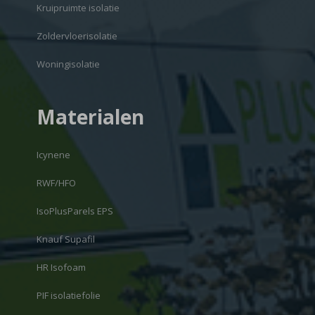
Kruipruimte isolatie
Zoldervloerisolatie
Woningisolatie
Materialen
Icynene
RWF/HFO
IsoPlusParels EPS
Knauf Supafil
HR Isofoam
PIF isolatiefolie