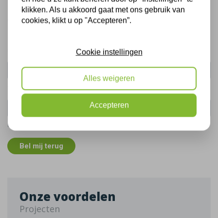
Bel mij terug
klikken. Als u akkoord gaat met ons gebruik van
Gratis, vrijblijvend advies
cookies, klikt u op "Accepteren”.
Uw naam:
Cookie instellingen
Alles weigeren
Telefoonnummer:
Accepteren
De gegevens die u hier verstrekt vallen onder ons
privacy statement
.
Bel mij terug
Onze voordelen
Projecten