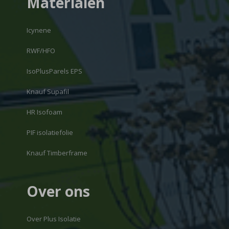
Materialen
Icynene
RWF/HFO
IsoPlusParels EPS
Knauf Supafil
HR Isofoam
PIF isolatiefolie
Knauf Timberframe
Over ons
Over Plus Isolatie