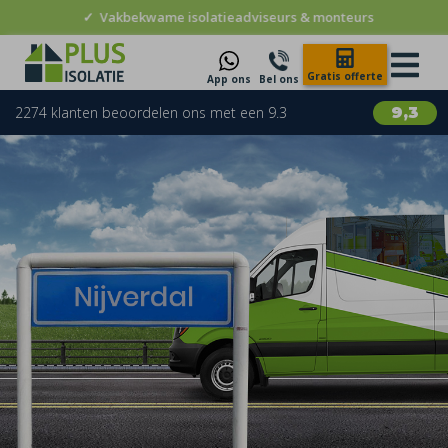
✓
Vakbekwame isolatieadviseurs & monteurs
Gratis offerte
App ons
Bel ons
2274 klanten beoordelen ons met een 9.3
9,3