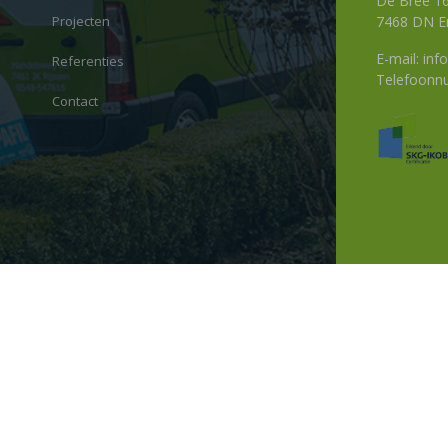
De Bree 1
Projecten
7468 DN E
E-mail:
info
Referenties
Telefoon
Contact
Sitemap
Privacy Sta