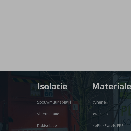
Isolatie
Material
Spouwmuurisolatie
Icynene
Vloerisolatie
RWF/HFO
Dakisolatie
IsoPlusParels EPS