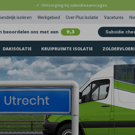
✓
Ontzorging bij subsidieaanvragen
iendelijk isoleren
Werkgebied
Over Plus Isolatie
Vacatures
Ni
n beoordelen ons met een
9,3
Subsidie che
DAKISOLATIE
KRUIPRUIMTE ISOLATIE
ZOLDERVLOERI