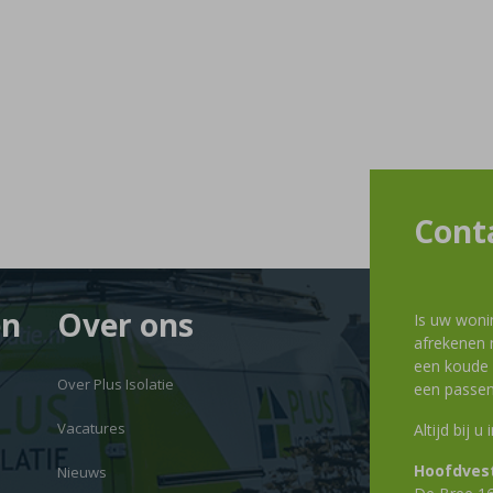
Cont
en
Over ons
Is uw woni
afrekenen m
een koude g
Over Plus Isolatie
een passen
Vacatures
Altijd bij u
Hoofdvest
Nieuws