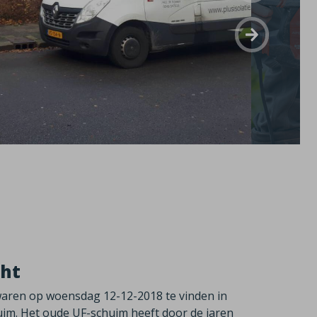
cht
e waren op woensdag 12-12-2018 te vinden in
uim. Het oude UF-schuim heeft door de jaren