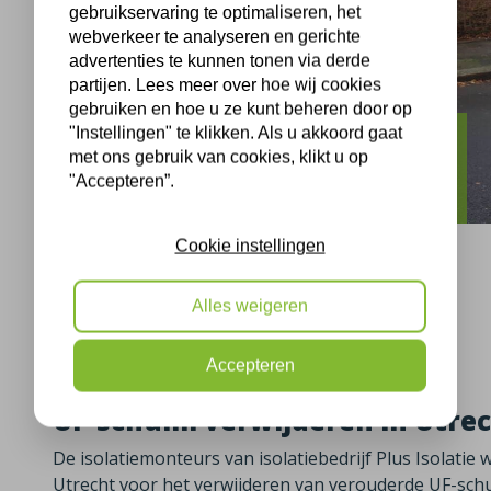
gebruikservaring te optimaliseren, het
webverkeer te analyseren en gerichte
advertenties te kunnen tonen via derde
partijen. Lees meer over hoe wij cookies
gebruiken en hoe u ze kunt beheren door op
"Instellingen" te klikken. Als u akkoord gaat
Utrecht
met ons gebruik van cookies, klikt u op
"Accepteren”.
Spouwmuur opnieuw isoleren Utrecht
Cookie instellingen
Alles weigeren
Utrecht, 12-12-2018
Accepteren
UF-schuim verwijderen in Utre
De isolatiemonteurs van isolatiebedrijf Plus Isolati
Utrecht voor het verwijderen van verouderde UF-sch