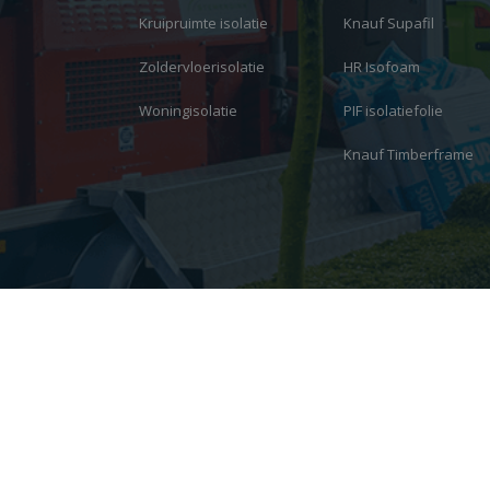
Kruipruimte isolatie
Knauf Supafil
Zoldervloerisolatie
HR Isofoam
Woningisolatie
PIF isolatiefolie
Knauf Timberframe
© 2026 Copyright - Plus Isolatie