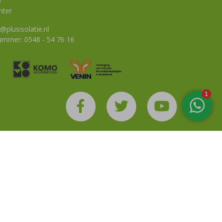
6
nter
@plusisolatie.nl
nummer:
0548 - 54 76 16
tement
Disclaimer
Algemene voorwaarden