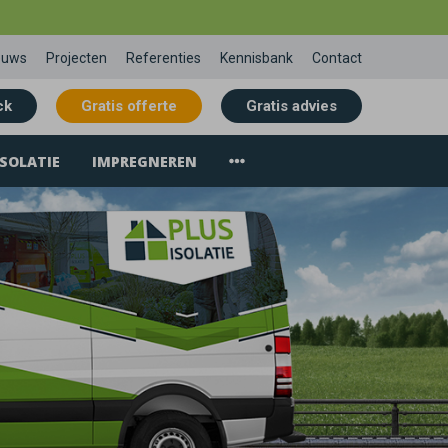
euws
Projecten
Referenties
Kennisbank
Contact
ck
Gratis offerte
Gratis advies
SOLATIE
IMPREGNEREN