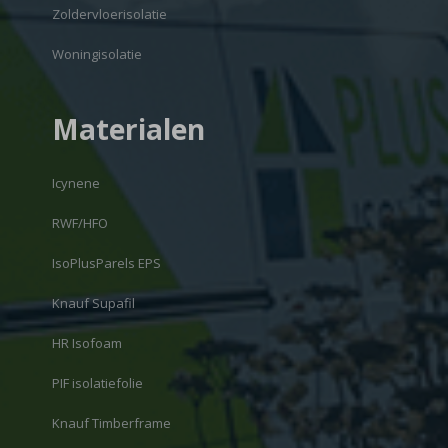
Zoldervloerisolatie
Woningisolatie
Materialen
Icynene
RWF/HFO
IsoPlusParels EPS
Knauf Supafil
HR Isofoam
PIF isolatiefolie
Knauf Timberframe