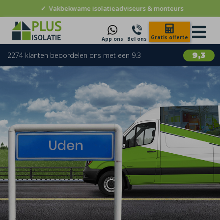
✓
Vakbekwame isolatieadviseurs & monteurs
Gratis offerte
App ons
Bel ons
2274 klanten beoordelen ons met een 9.3
9,3