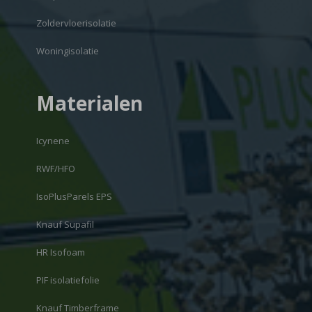
Zoldervloerisolatie
Woningisolatie
Materialen
Icynene
RWF/HFO
IsoPlusParels EPS
Knauf Supafil
HR Isofoam
PIF isolatiefolie
Knauf Timberframe