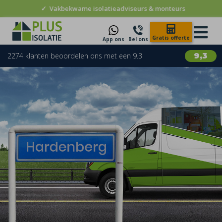
✓
Vakbekwame isolatieadviseurs & monteurs
Gratis offerte
App ons
Bel ons
2274 klanten beoordelen ons met een 9.3
9,3