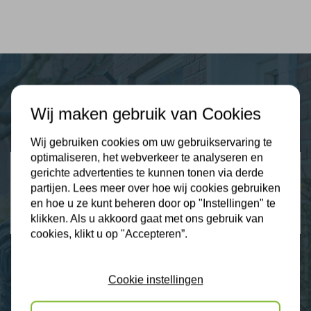
Plus Isolatie
Wij maken gebruik van Cookies
Uw isolatie specialist
Wij gebruiken cookies om uw gebruikservaring te
optimaliseren, het webverkeer te analyseren en
Klantbeoordelingen
gerichte advertenties te kunnen tonen via derde
2274 klanten beoordelen ons met een 9.3
partijen. Lees meer over hoe wij cookies gebruiken
en hoe u ze kunt beheren door op "Instellingen" te
9,3
klikken. Als u akkoord gaat met ons gebruik van
cookies, klikt u op "Accepteren”.
Cookie instellingen
Nieuws