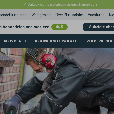
✓
Vakbekwame isolatieadviseurs & monteurs
iendelijk isoleren
Werkgebied
Over Plus Isolatie
Vacatures
Ni
n beoordelen ons met een
9,3
Subsidie che
DAKISOLATIE
KRUIPRUIMTE ISOLATIE
ZOLDERVLOERI