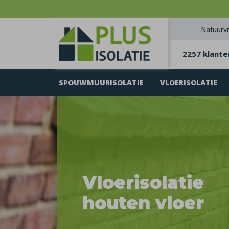
Natuurvr
2257 klante
SPOUWMUURISOLATIE
VLOERISOLATIE
Vloerisolatie
houten vloer