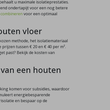
ehaalt u maximale isolatieprestaties.
erend ondertapijt voor een nog betere
t combineren
voor een optimaal
outen vloer
ekozen methode, het isolatiemateriaal
 prijzen tussen € 20 en € 40 per m².
et past? Bekijk de kosten van
e van een houten
erking komen voor subsidies, waardoor
timuleert energiebesparende
risolatie en bespaar op de