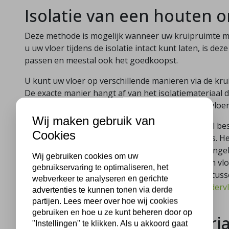
Isolatie van een houten 
Deze methode is mogelijk wanneer uw kruipruimte mi
u uw vloer tijdens de isolatie intact kunt laten, is de
passen en meestal ook het goedkoopst.
U kunt uw vloer op verschillende manieren via de kru
De exacte manier hangt af van het isolatiemateriaal 
spuitpistool tegen de onderkant van uw houten vloe
Wij maken gebruik van
Kiest u voor PIF-isolatiefolie? Dit isolatiemateriaal be
Cookies
aluminiumfolie met daar tussenin luchtkussentjes. Het 
isolatiedeken. Dit materiaal kan alleen worden aang
Wij gebruiken cookies om uw
kruipruimte (dus vlak onder de te isoleren houten vl
gebruikservaring te optimaliseren, het
isolatiefolie wordt vervolgens zo netjes mogelijk tus
webverkeer te analyseren en gerichte
vloer gestopt. Ontdek de
mogelijkheden voor ondervlo
advertenties te kunnen tonen via derde
verduurzamen.
partijen. Lees meer over hoe wij cookies
gebruiken en hoe u ze kunt beheren door op
Duurzame isolatiemateria
"Instellingen" te klikken. Als u akkoord gaat