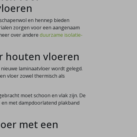
vloeren
, schapenwol en hennep bieden
aterialen zorgen voor een aangenaam
meer over andere
duurzame isolatie-
or houten vloeren
n nieuwe laminaatvloer wordt gelegd.
ten vloer zowel thermisch als
gebracht moet schoon en vlak zijn. De
gd en met dampdoorlatend plakband
loer met een