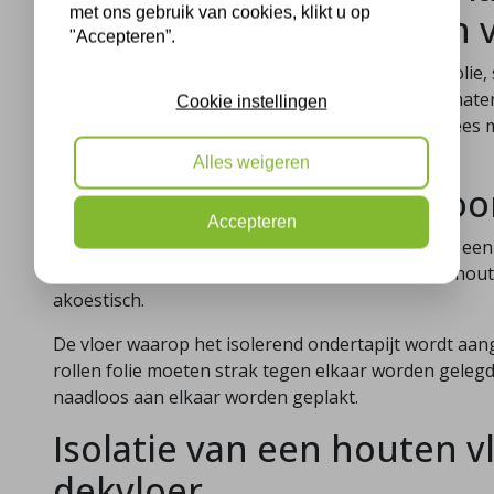
met ons gebruik van cookies, klikt u op
vloerisolatie van houten 
"Accepteren”.
Duurzame materialen zoals gerecyclede isolatiefolie
effectieve isolatie en zijn milieuvriendelijk. Deze m
Cookie instellingen
woonklimaat en verlagen uw energierekening. Lees 
opties
en maak een milieubewuste keuze.
Alles weigeren
Isolerend ondertapijt vo
Accepteren
U kent vast wel de isolerende laag folie die onder ee
Deze folie van enkele millimeters dik isoleert uw hou
akoestisch.
De vloer waarop het isolerend ondertapijt wordt aan
rollen folie moeten strak tegen elkaar worden gele
naadloos aan elkaar worden geplakt.
Isolatie van een houten v
dekvloer