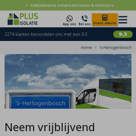
✓
Vakbekwame isolatieadviseurs & monteurs
Gratis offerte
App ons
Bel ons
2274 klanten beoordelen ons met een 9.3
9,3
Home
's-Hertogenbosch
Neem vrijblijvend