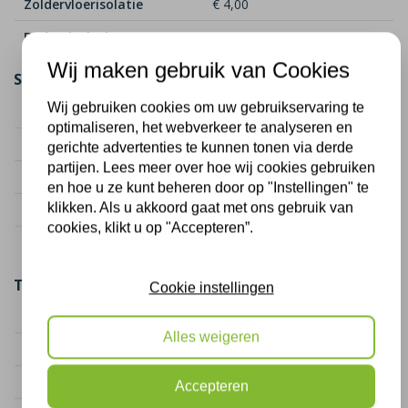
Zoldervloerisolatie
€ 4,00
Bodemisolatie
€ 3,00
Wij maken gebruik van Cookies
Subsidie per m² (twee of meer maatregelen)
Wij gebruiken cookies om uw gebruikservaring te
Spouwmuurisolatie
€ 10,50
optimaliseren, het webverkeer te analyseren en
Vloerisolatie
€ 11,00
gerichte advertenties te kunnen tonen via derde
partijen. Lees meer over hoe wij cookies gebruiken
Dakisolatie
€ 32,50
en hoe u ze kunt beheren door op "Instellingen" te
klikken. Als u akkoord gaat met ons gebruik van
Zoldervloerisolatie
€ 8,00
cookies, klikt u op "Accepteren”.
Bodemisolatie
€ 6,00
Toeslag Biobased isoleren
Cookie instellingen
Spouwmuurisolatie
€ 1,50
Alles weigeren
Vloerisolatie
€ 6,00
Dakisolatie
€ 5,00
Accepteren