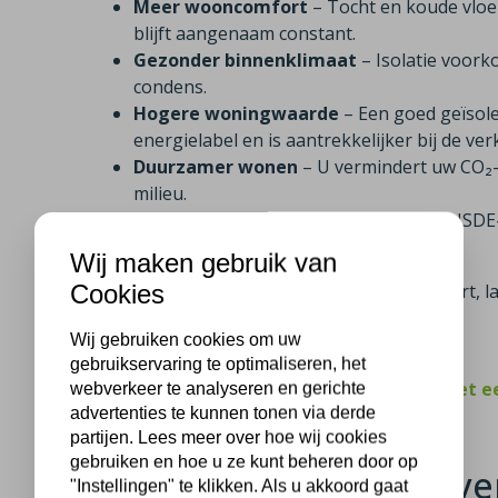
Meer wooncomfort
– Tocht en koude vloe
blijft aangenaam constant.
Gezonder binnenklimaat
– Isolatie voor
condens.
Hogere woningwaarde
– Een goed geïsol
energielabel en is aantrekkelijker bij de ve
Duurzamer wonen
– U vermindert uw CO₂-u
milieu.
Aantrekkelijke subsidie
– Dankzij de ISDE
verdient u uw investering sneller terug.
Wij maken gebruik van
Cookies
Met isolatie profiteert u dus van meer comfort,
woning.
Wij gebruiken cookies om uw
gebruikservaring te optimaliseren, het
Klanten uit Overdinkel beoordelen ons met e
webverkeer te analyseren en gerichte
advertenties te kunnen tonen via derde
partijen. Lees meer over hoe wij cookies
gebruiken en hoe u ze kunt beheren door op
Wat kost isolatie in Ove
"Instellingen" te klikken. Als u akkoord gaat