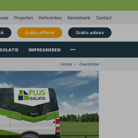
euws
Projecten
Referenties
Kennisbank
Contact
ck
Gratis offerte
Gratis advies
SOLATIE
IMPREGNEREN
Home
Overdinkel