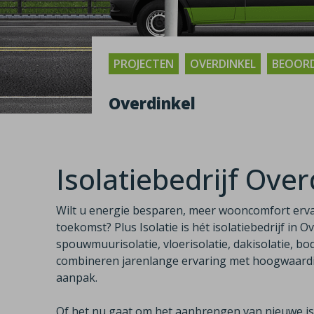
PROJECTEN
OVERDINKEL
BEOORD
Overdinkel
Isolatiebedrijf Over
Wilt u energie besparen, meer wooncomfort erv
toekomst? Plus Isolatie is hét isolatiebedrijf in O
spouwmuurisolatie, vloerisolatie, dakisolatie, bod
combineren jarenlange ervaring met hoogwaardig
aanpak.
Of het nu gaat om het aanbrengen van nieuwe iso