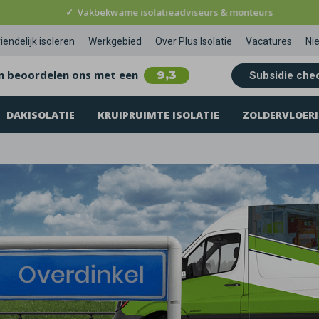
✓
Vakbekwame isolatieadviseurs & monteurs
iendelijk isoleren
Werkgebied
Over Plus Isolatie
Vacatures
Ni
n beoordelen ons met een
9,3
Subsidie che
DAKISOLATIE
KRUIPRUIMTE ISOLATIE
ZOLDERVLOERI