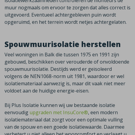
isolatiewerkzaamheden controleren de monteurs de
muur nogmaals om ervoor te zorgen dat alles correct is
uitgevoerd. Eventueel achtergebleven puin wordt
opgeruimd, en het terrein wordt netjes achtergelaten.
Spouwmuurisolatie herstellen
Veel woningen in
Balk
die tussen 1975 en 1991 zijn
gebouwd, beschikken over verouderde of onvoldoende
spouwmuurisolatie. Destijds werd er geïsoleerd
volgens de NEN1068-norm uit 1981, waardoor er wel
isolatiemateriaal aanwezig is, maar dit vaak niet meer
voldoet aan de huidige energie-eisen.
Bij Plus Isolatie kunnen wij uw bestaande isolatie
eenvoudig
upgraden met InsuCore®
,
een modern
isolatiemateriaal dat zorgt voor een optimale vulling
van de spouw en een goede isolatiewaarde. Daarmee
verbetert u niet alleen het wooncomfort en verlaagt u