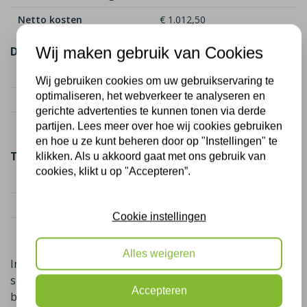
Netto kosten
€ 1.012,50
Wij maken gebruik van Cookies
Dakisolatie (50 m²)
Kostenindicatie
€ 2.250
Wij gebruiken cookies om uw gebruikservaring te
optimaliseren, het webverkeer te analyseren en
Subsidie (2 maatregelen)
€ 1.625,00
gerichte advertenties te kunnen tonen via derde
Netto kosten
€ 625,00
partijen. Lees meer over hoe wij cookies gebruiken
en hoe u ze kunt beheren door op "Instellingen" te
Totaal
klikken. Als u akkoord gaat met ons gebruik van
cookies, klikt u op "Accepteren”.
Totaal kosten
€ 4.050
Totaal subsidie
€ 2.412,50
Cookie instellingen
Netto kosten totaal
€ 1.637,50
Alles weigeren
In sommige gevallen is er naast de landelijke ISDE-
subsidie ook nog een gemeentelijke subsidie
Accepteren
beschikbaar,
u krijgt dan in sommige gevallen geld