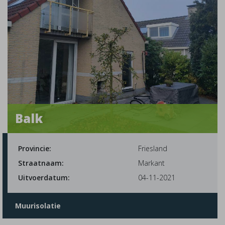
Balk
Provincie:
Friesland
Straatnaam:
Markant
Uitvoerdatum:
04-11-2021
Muurisolatie