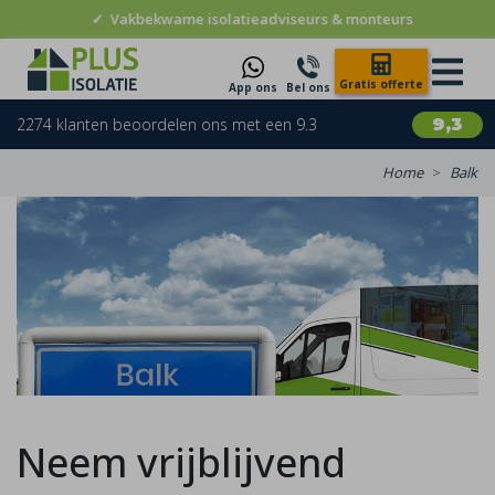
✓
Vakbekwame isolatieadviseurs & monteurs
Gratis offerte
App ons
Bel ons
2274 klanten beoordelen ons met een 9.3
9,3
Home
Balk
Neem vrijblijvend