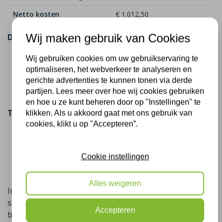
Netto kosten
€ 1.012,50
Wij maken gebruik van Cookies
Dakisolatie (50 m²)
Kostenindicatie
€ 2.250
Wij gebruiken cookies om uw gebruikservaring te
optimaliseren, het webverkeer te analyseren en
Subsidie (2 maatregelen)
€ 1.625,00
gerichte advertenties te kunnen tonen via derde
Netto kosten
€ 625,00
partijen. Lees meer over hoe wij cookies gebruiken
en hoe u ze kunt beheren door op "Instellingen" te
Totaal
klikken. Als u akkoord gaat met ons gebruik van
cookies, klikt u op "Accepteren”.
Totaal kosten
€ 4.050
Totaal subsidie
€ 2.412,50
Cookie instellingen
Netto kosten totaal
€ 1.637,50
Alles weigeren
In sommige gevallen is er naast de landelijke ISDE-
subsidie ook nog een gemeentelijke subsidie
Accepteren
beschikbaar,
u krijgt dan in sommige gevallen geld