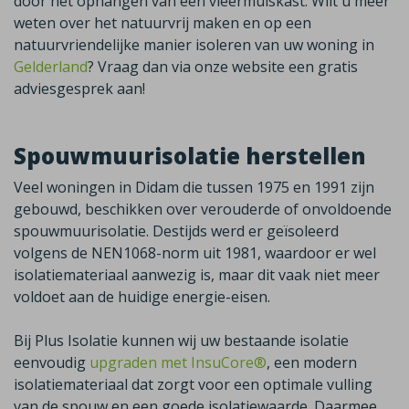
door het ophangen van een vleermuiskast. Wilt u meer
weten over het natuurvrij maken en op een
natuurvriendelijke manier isoleren van uw woning in
Gelderland
? Vraag dan via onze website een gratis
adviesgesprek aan!
Spouwmuurisolatie herstellen
Veel woningen in
Didam
die tussen 1975 en 1991 zijn
gebouwd, beschikken over verouderde of onvoldoende
spouwmuurisolatie. Destijds werd er geïsoleerd
volgens de NEN1068-norm uit 1981, waardoor er wel
isolatiemateriaal aanwezig is, maar dit vaak niet meer
voldoet aan de huidige energie-eisen.
Bij Plus Isolatie kunnen wij uw bestaande isolatie
eenvoudig
upgraden met InsuCore®
,
een modern
isolatiemateriaal dat zorgt voor een optimale vulling
van de spouw en een goede isolatiewaarde. Daarmee