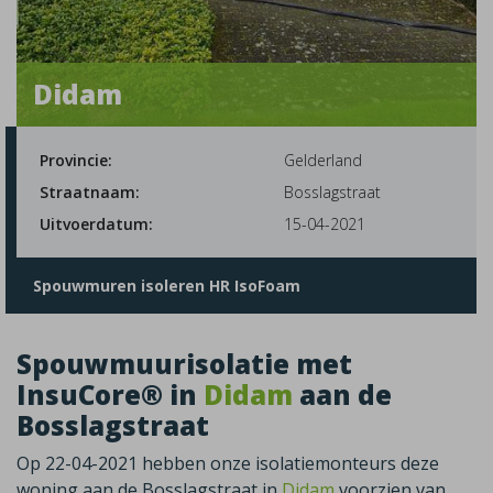
Didam
Provincie:
Gelderland
Straatnaam:
Bosslagstraat
Uitvoerdatum:
15-04-2021
Spouwmuren isoleren HR IsoFoam
Spouwmuurisolatie met
InsuCore® in
Didam
aan de
Bosslagstraat
Op 22-04-2021 hebben onze isolatiemonteurs deze
woning aan de Bosslagstraat in
Didam
voorzien van