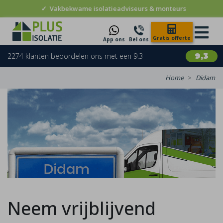
✓
Vakbekwame isolatieadviseurs & monteurs
Gratis offerte
App ons
Bel ons
2274 klanten beoordelen ons met een 9.3
9,3
Home
Didam
Neem vrijblijvend