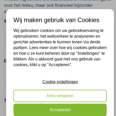
voor het milieu, maar ook financieel bijzonder
aantrekkelijk.
Wij maken gebruik van Cookies
Spouwmuurisolatie (75 m²)
Kostenindicatie
€ 1.800
Wij gebruiken cookies om uw gebruikservaring te
optimaliseren, het webverkeer te analyseren en
Subsidie (2 maatregelen)
€ 787,50
gerichte advertenties te kunnen tonen via derde
partijen. Lees meer over hoe wij cookies gebruiken
Netto kosten
€ 1.012,50
en hoe u ze kunt beheren door op "Instellingen" te
klikken. Als u akkoord gaat met ons gebruik van
Dakisolatie (50 m²)
cookies, klikt u op "Accepteren”.
Kostenindicatie
€ 2.250
Subsidie (2 maatregelen)
€ 1.625,00
Cookie instellingen
Netto kosten
€ 625,00
Alles weigeren
Totaal
Totaal kosten
€ 4.050
Accepteren