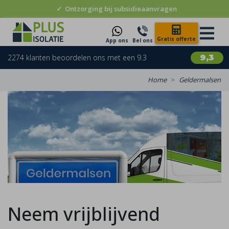
✓
Ontzorging bij subsidieaanvragen
Gratis offerte
App ons
Bel ons
2274 klanten beoordelen ons met een 9.3
9,3
Home
Geldermalsen
Neem vrijblijvend